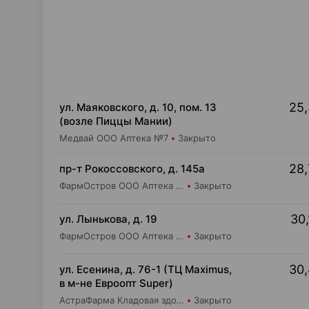
25,
ул. Маяковского, д. 10, пом. 13
(возле Пиццы Мании)
Медвай ООО Аптека №7
Закрыто
28,
пр-т Рокоссовского, д. 145а
ФармОстров ООО Аптека №9 на Рокоссовского
Закрыто
30,
ул. Лынькова, д. 19
ФармОстров ООО Аптека №7 на Лынькова
Закрыто
30,
ул. Есенина, д. 76-1 (ТЦ Maximus,
в м-не Евроопт Super)
АстраФарма Кладовая здоровья ООО Аптека №9
Закрыто