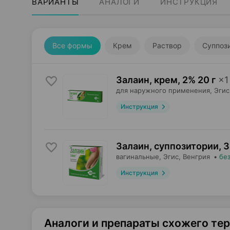
ВАРИАНТЫ
АНАЛОГИ
ИНСТРУКЦИЯ
Все формы
Крем
Раствор
Суппоз
Залаин, крем
,
2% 20 г
×
1
для наружного применения,
Эгис
Инструкция
Залаин, суппозитории
,
3
вагинальные,
Эгис
, Венгрия
•
бе
Инструкция
Аналоги и препараты схожего те