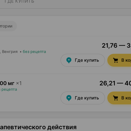
ГДЕ КУПИТЬ
итории
21,76 — 3
, Венгрия
•
без рецепта
Где купить
В к
26,21 — 40
00 мг
×
1
з рецепта
Где купить
В к
рапевтического действия