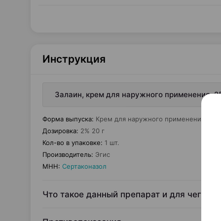
Инструкция
Залаин, крем для наружного применения, 2%
Форма выпуска
:
Крем для наружного применения
Дозировка
:
2% 20 г
Кол-во в упаковке
:
1 шт.
Производитель
:
Эгис
МНН
:
Сертаконазол
Что такое данный препарат и для чего е