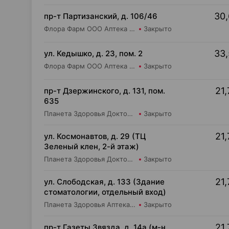
30,
пр-т Партизанский, д. 106/46
Флора Фарм ООО Аптека №20
Закрыто
33,
ул. Кедышко, д. 23, пом. 2
Флора Фарм ООО Аптека №21
Закрыто
21,
пр-т Дзержинского, д. 131, пом.
635
Планета Здоровья Доктор Время ООО Аптека №52
Закрыто
21,
ул. Космонавтов, д. 29 (ТЦ
Зеленый клен, 2-й этаж)
Планета Здоровья Доктор Таир ООО Аптека №6
Закрыто
21,
ул. Слободская, д. 133 (Здание
стоматологии, отдельный вход)
Планета Здоровья Аптека №28 ООО Аптека №5
Закрыто
21,
пр-т Газеты Звязда, д. 14а (м-н