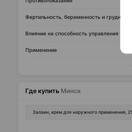
Противопоказания
Фертильность, беременность и грудное 
Влияние на способность управления тра
Применение
Где купить
Минск
Залаин, крем для наружного применения, 2%