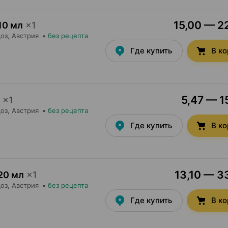
15,00 — 22
10 мл
×
1
оз
, Австрия
•
без рецепта
Где купить
В к
5,47 — 1
×
1
оз
, Австрия
•
без рецепта
Где купить
В к
13,10 — 33
20 мл
×
1
оз
, Австрия
•
без рецепта
Где купить
В к