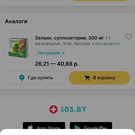
Аналоги
Залаин, суппозитории
,
300 мг
×
1
вагинальные,
Эгис
, Венгрия
•
без рецепта
Инструкция
26,21 — 40,88 р.
Где купить
В корзину