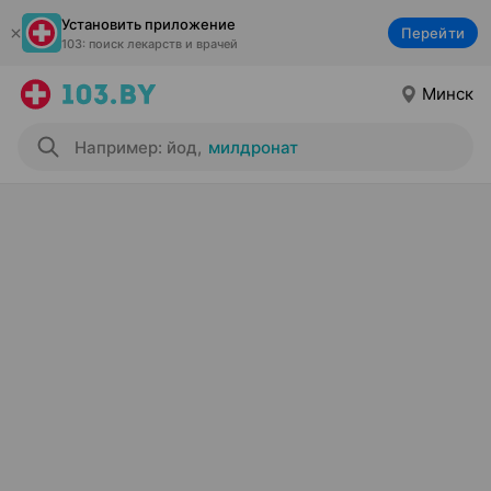
Установить приложение
Перейти
103: поиск лекарств и врачей
Минск
Например: йод
,
милдронат