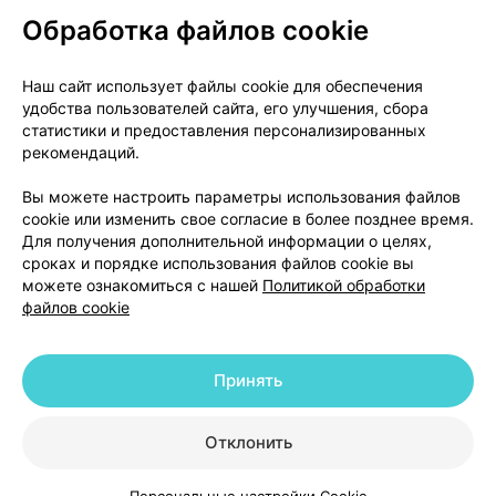
Обработка файлов cookie
О проекте
Новости проекта
Наш сайт использует файлы cookie для обеспечения
удобства пользователей сайта, его улучшения, сбора
Размещение рекламы
Медицинский маркетинг
статистики и предоставления персонализированных
Публичный договор
Доставка
рекомендаций.
Пользовательское соглашение
Вы можете настроить параметры использования файлов
Способы оплаты
Вакансии
Партнеры
cookie или изменить свое согласие в более позднее время.
Написать руководителю 103.by
Для получения дополнительной информации о целях,
сроках и порядке использования файлов cookie вы
Написать в поддержку
можете ознакомиться с нашей
Политикой обработки
Персональные настройки Cookie
файлов cookie
Обработка персональных данных
Принять
© 2026 ООО «Артокс Лаб», УНП 191700409 | 220012, Республика Беларусь,
г. Минск, улица Толбухина, 2, пом. 16 | help@103.by
|
Служба поддержки
+375 291212755
Отклонить