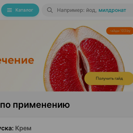
Каталог
Например: йод
,
милдронат
 по применению
уска
:
Крем