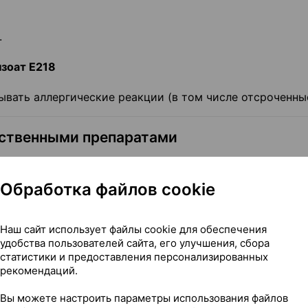
.
зоат Е218
вать аллергические реакции (в том числе отсроченные
рственными препаратами
теки о том, что Вы принимаете, недавно принимали ил
е препараты.
Обработка файлов cookie
ивание
Наш сайт использует файлы cookie для обеспечения
удобства пользователей сайта, его улучшения, сбора
статистики и предоставления персонализированных
аете, что забеременели, или планируете беременность
рекомендаций.
ируйтесь с лечащим врачом или работником аптеки.
Вы можете настроить параметры использования файлов