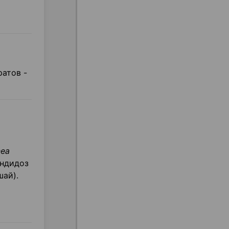
атов -
nea
андидоз
ай).