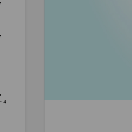
и
м
к
- 4