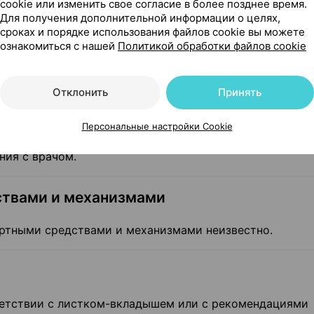
cookie или изменить свое согласие в более позднее время.
Для получения дополнительной информации о целях,
та специально не изучалась. Применение сертаконазол
сроках и порядке использования файлов cookie вы можете
енит соотношение предполагаемой пользы для Вас с
ознакомиться с нашей
Политикой обработки файлов cookie
Отклонить
Принять
лочные железы. Данных о применении препарата в пери
Персональные настройки Cookie
при необходимости применения препарата следует реш
ния с врачом.
ствами и механизмами
ортными средствами и механизмами неизвестно.
ветствии с листком-вкладышем или с рекомендациями