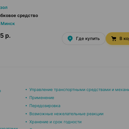
зол
ибковое средство
Минск
5 р.
Где купить
В к
Управление транспортными средствами и механ
о
Применение
Передозировка
Возможные нежелательные реакции
Хранение и срок годности
паратами