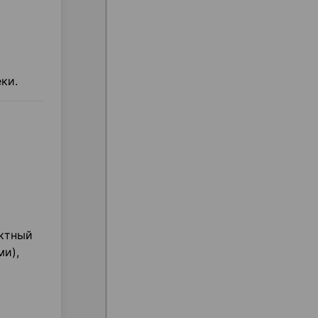
ки.
актный
и),