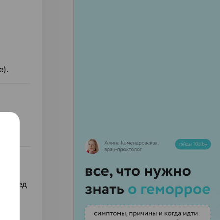
).
и
, перед