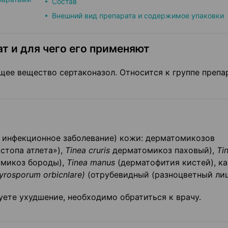
Состав
Внешний вид препарата и содержимое упаковки
т и для чего его применяют
е вещество сертаконазол. Относится к группе препар
 инфекционное заболевание) кожи: дерматомикозов
стопа атлета»),
Tinea
cruris
дерматомикоз паховый),
Ti
микоз бороды),
Tinea
manus
(дерматофития кистей), к
tyrosporum
orbicnlare
)
(отрубевидный (разноцветный лиш
уете ухудшение, необходимо обратиться к врачу.