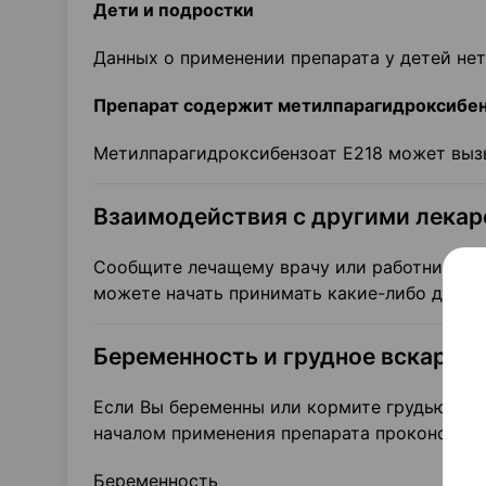
Дети и подростки
Данных о применении препарата у детей нет
Препарат содержит метилпарагидроксибен
Метилпарагидроксибензоат Е218 может вызы
Взаимодействия с другими лека
Сообщите лечащему врачу или работнику ап
можете начать принимать какие-либо други
Беременность и грудное вскармл
Если Вы беременны или кормите грудью, дум
началом применения препарата проконсульт
Беременность