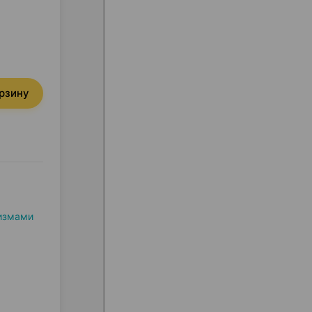
орзину
измами