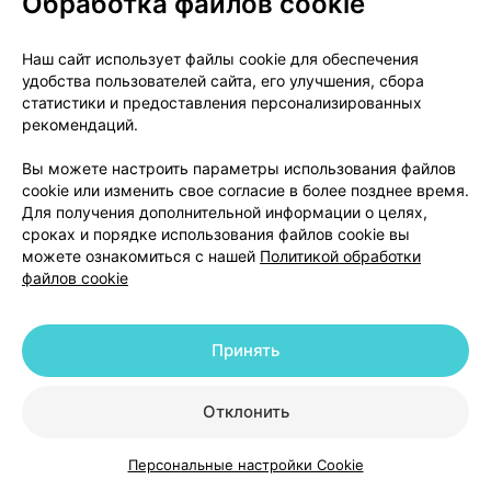
Обработка файлов cookie
обострение определенного состояния,
которое может поражать различные органы,
Наш сайт использует файлы cookie для обеспечения
включая кожу, легкие, сердце, почки, мозг и
удобства пользователей сайта, его улучшения, сбора
нервы, глаза, суставы и кишечник
статистики и предоставления персонализированных
(диссеминированная красная волчанка)
рекомендаций.
увеличение родничка у грудничков.
Вы можете настроить параметры использования файлов
Нежелательные реакции, частота которых
cookie или изменить свое согласие в более позднее время.
Для получения дополнительной информации о целях,
неизвестна (невозможно оценить на основе
сроках и порядке использования файлов cookie вы
имеющихся данных)
можете ознакомиться с нашей
Политикой обработки
файлов cookie
Во время лечения группой лекарственных
препаратов, к которой относится данный препарат
(тетрациклины), могут возникнуть следующие
Принять
нежелательные реакции:
Отклонить
тенденция к кровотечениям (увеличение
времени свертывания крови)
Персональные настройки Cookie
нарушение выработки красного пигмента
Каталог
Корзина
Избранное
Профиль