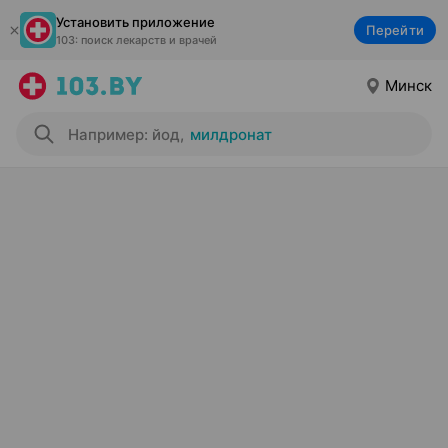
Установить приложение
Перейти
103: поиск лекарств и врачей
Минск
Например: йод
,
милдронат