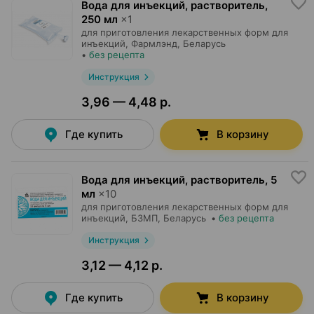
Вода для инъекций, растворитель
,
250 мл
×
1
для приготовления лекарственных форм для
инъекций,
Фармлэнд
, Беларусь
•
без рецепта
Инструкция
3,96 — 4,48 р.
Где купить
В корзину
Вода для инъекций, растворитель
,
5
мл
×
10
для приготовления лекарственных форм для
инъекций,
БЗМП
, Беларусь
•
без рецепта
Инструкция
3,12 — 4,12 р.
Где купить
В корзину