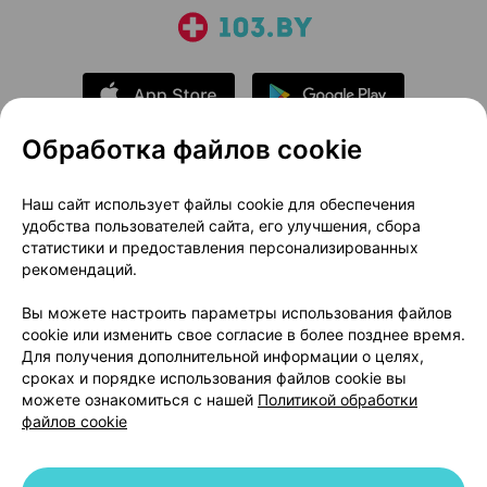
Обработка файлов cookie
О проекте
Новости проекта
Наш сайт использует файлы cookie для обеспечения
удобства пользователей сайта, его улучшения, сбора
Размещение рекламы
Медицинский маркетинг
статистики и предоставления персонализированных
Публичный договор
Доставка
рекомендаций.
Пользовательское соглашение
Вы можете настроить параметры использования файлов
Способы оплаты
Вакансии
Партнеры
cookie или изменить свое согласие в более позднее время.
Написать руководителю 103.by
Для получения дополнительной информации о целях,
сроках и порядке использования файлов cookie вы
Написать в поддержку
можете ознакомиться с нашей
Политикой обработки
Персональные настройки Cookie
файлов cookie
Обработка персональных данных