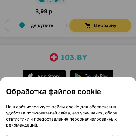
Инструкция
3,99 р.
Где купить
В корзину
Обработка файлов cookie
О проекте
Новости проекта
Наш сайт использует файлы cookie для обеспечения
удобства пользователей сайта, его улучшения, сбора
Размещение рекламы
Медицинский маркетинг
статистики и предоставления персонализированных
Публичный договор
Доставка
рекомендаций.
Пользовательское соглашение