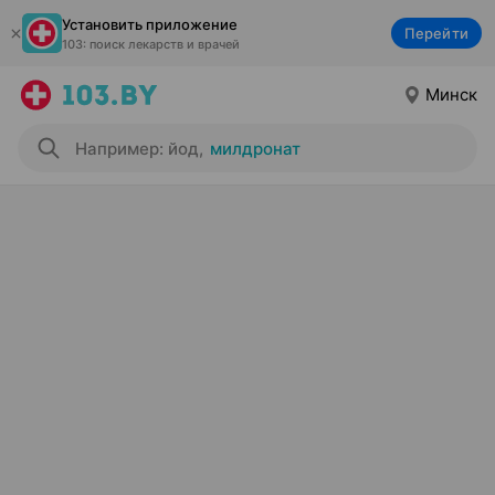
Установить приложение
Перейти
103: поиск лекарств и врачей
Минск
Например: йод
,
милдронат