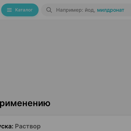
Каталог
Например: йод
,
милдронат
 применению
уска
:
Раствор