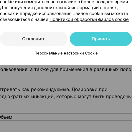
cookie или изменить свое согласие в более позднее время.
Для получения дополнительной информации о целях,
сроках и порядке использования файлов cookie вы можете
ознакомиться с нашей
Политикой обработки файлов cookie
ипа исследования, возраста, веса, сердечного выброса
ьзуемой технологии. Обычно используется примерно та
с другими йодированными рентгеноконтрастными средст
Отклонить
Принять
следует учитывать, что в некоторых исследованиях
ла получена с использованием йодиксанола в несколь
Персональные настройки Cookie
я продукта, как и для других рентгеноконтрастных вещ
дратации. Продукт предназначен для внутривенного,
ользования, а также для применения в различных поло
тривать как рекомендуемые. Дозировки при
однократных инъекций, которые могут быть проведены
Объем