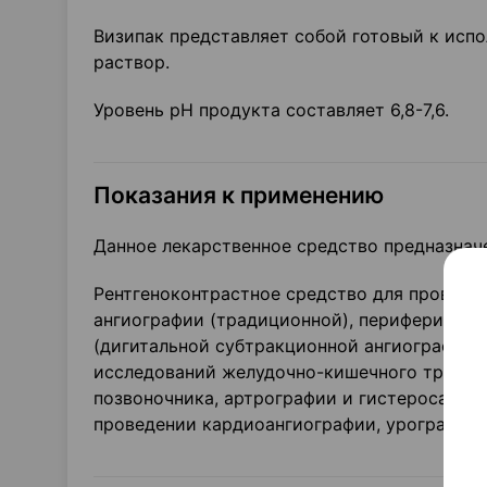
Визипак представляет собой готовый к исп
раствор.
Уровень pH продукта составляет 6,8-7,6.
Показания к применению
Данное лекарственное средство предназначе
Рентгеноконтрастное средство для проведе
ангиографии (традиционной), периферическ
(дигитальной субтракционной ангиографии (
исследований желудочно-кишечного тракта,
позвоночника, артрографии и гистеросальпи
проведении кардиоангиографии, урографии,