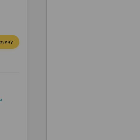
орзину
и