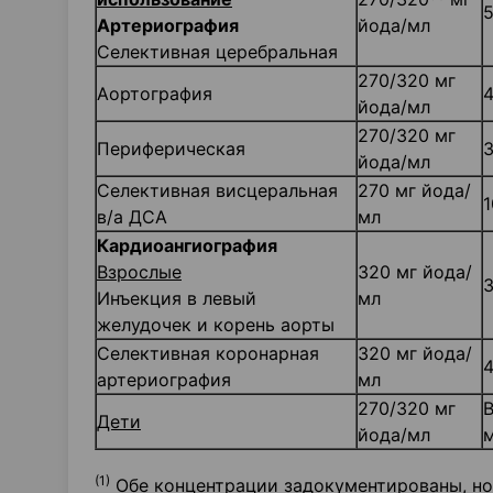
5
Артериография
йода/мл
Селективная церебральная
270/320 мг
Аортография
4
йода/мл
270/320 мг
Периферическая
3
йода/мл
Селективная висцеральная
270 мг йода/
1
в/а ДСА
мл
Кардиоангиография
Взрослые
320 мг йода/
3
Инъекция в левый
мл
желудочек и корень аорты
Селективная коронарная
320 мг йода/
4
артериография
мл
270/320 мг
В
Дети
йода/мл
м
(1)
Обе концентрации задокументированы, но 