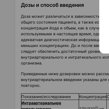
Дозы и способ введения
Доза может различаться в зависимости от т
общего состояния пациента, а также испол
концентрация йода и объем, как в случае 
используемыми в настоящее время, однако 
адекватная диагностическая информация бы
меньших концентрациях. До и после введени
следует обеспечить достаточный уровень ги
внутриартериального и интратекального исп
организма.
Приведенные ниже дозировки можно рассма
внутриартериальном введении указаны для 
повторно.
Показание/исследование
Концентрация
Интраартериальное
(1)
использование
270/320
мг