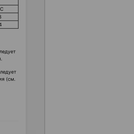
°С
8
4
следует
.
следует
я (см.