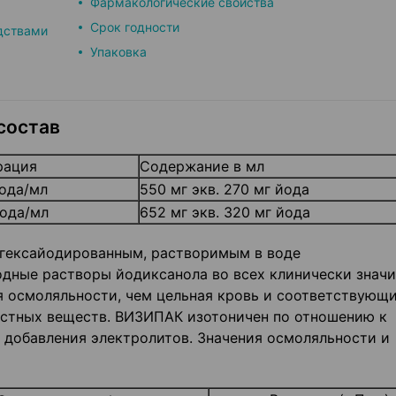
Фармакологические свойства
Срок годности
дствами
Упаковка
состав
рация
Содержание в мл
йода/мл
550 мг экв. 270 мг йода
йода/мл
652 мг экв. 320 мг йода
 гексайодированным, растворимым в воде
одные растворы йодиксанола во всех клинически знач
я осмоляльности, чем цельная кровь и соответствующ
стных веществ. ВИЗИПАК изотоничен по отношению к
 добавления электролитов. Значения осмоляльности и