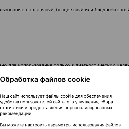
ользованию прозрачный, бесцветный или бледно-желты
но для использования только в диагностических целях
ния у взрослых пациентов кардиоангиографии, церебра
Обработка файлов cookie
ой ангиографии (традиционной), абдоминальной ангио
ДСА)), урографии, венографии, КТ с усилением и
Наш сайт использует файлы cookie для обеспечения
 миелографии поясничного, грудного и шейного отдело
удобства пользователей сайта, его улучшения, сбора
нгографии (HSG), а также для использования у детей п
статистики и предоставления персонализированных
 КТ с усилением и исследований желудочно-кишечного 
рекомендаций.
Вы можете настроить параметры использования файлов