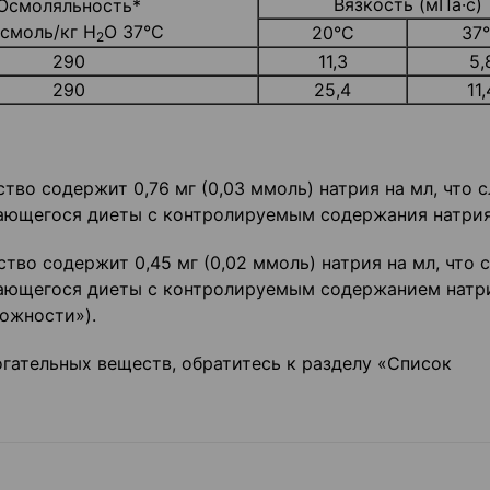
Вязкость (мПа·с)
Осмоляльность*
смоль/кг Н
О 37°С
20°С
37
2
290
11,3
5,
290
25,4
11,
тво содержит 0,76 мг (0,03 ммоль) натрия на мл, что 
вающегося диеты с контролируемым содержания натрия
тво содержит 0,45 мг (0,02 ммоль) натрия на мл, что 
вающегося диеты с контролируемым содержанием натри
ожности»).
гательных веществ, обратитесь к разделу «Список