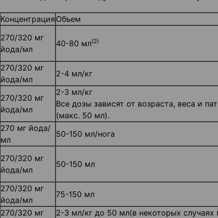
Концентрация
Объем
270/320 мг
(2)
40-80 мл
йода/мл
270/320 мг
2-4 мл/кг
йода/мл
2-3 мл/кг
270/320 мг
Все дозы зависят от возраста, веса и па
йода/мл
(макс. 50 мл).
270 мг йода/
50-150 мл/нога
мл
270/320 мг
50-150 мл
йода/мл
270/320 мг
75-150 мл
йода/мл
270/320 мг
2-3 мл/кг до 50 мл(в некоторых случаях