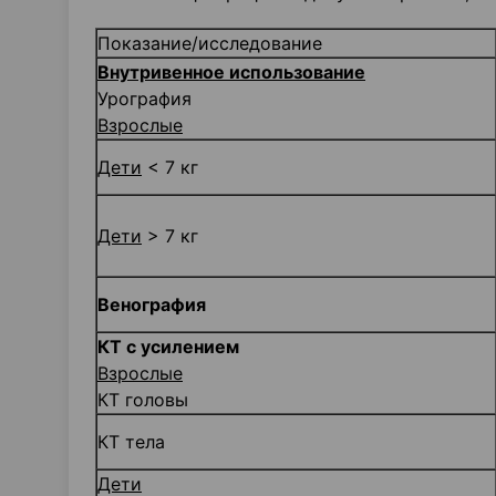
Показание/исследование
Внутривенное использование
Урография
Взрослые
Дети
< 7 кг
Дети
> 7 кг
Венография
КТ с усилением
Взрослые
КТ головы
КТ тела
Дети