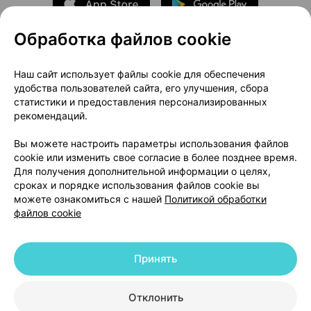
Обработка файлов cookie
О проекте
Новости проекта
Наш сайт использует файлы cookie для обеспечения
удобства пользователей сайта, его улучшения, сбора
Размещение рекламы
Медицинский маркетинг
статистики и предоставления персонализированных
Публичный договор
Доставка
рекомендаций.
Пользовательское соглашение
Вы можете настроить параметры использования файлов
Способы оплаты
Вакансии
Партнеры
cookie или изменить свое согласие в более позднее время.
Написать руководителю 103.by
Для получения дополнительной информации о целях,
сроках и порядке использования файлов cookie вы
Написать в поддержку
можете ознакомиться с нашей
Политикой обработки
Персональные настройки Cookie
файлов cookie
Обработка персональных данных
Принять
© 2026 ООО «Артокс Лаб», УНП 191700409 | 220012, Республика Беларусь,
г. Минск, улица Толбухина, 2, пом. 16 | help@103.by
|
Служба поддержки
+375 291212755
Отклонить