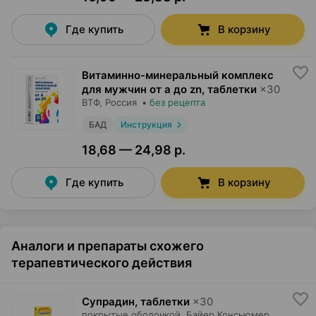
Где купить
В корзину
Витаминно-минеральный комплекс
для мужчин от а до zn, таблетки
×
30
ВТФ
, Россия
•
без рецепта
БАД
Инструкция
18,68 — 24,98 р.
Где купить
В корзину
Аналоги и препараты схожего
терапевтического действия
Супрадин, таблетки
×
30
покрытые оболочкой,
Байер Консьюмер