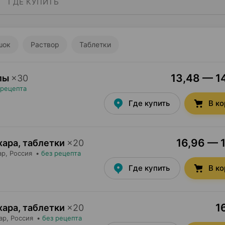
ГДЕ КУПИТЬ
шок
Раствор
Таблетки
13,48 — 14
лы
×
30
 рецепта
Где купить
В к
16,96 — 1
хара, таблетки
×
20
ар
, Россия
•
без рецепта
Где купить
В к
1
хара, таблетки
×
20
ар
, Россия
•
без рецепта