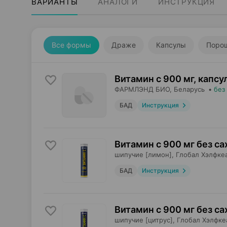
ВАРИАНТЫ
АНАЛОГИ
ИНСТРУКЦИЯ
Все формы
Драже
Капсулы
Поро
Витамин с 900 мг, капсу
ФАРМЛЭНД БИО
, Беларусь
•
без
БАД
Инструкция
Витамин с 900 мг без са
шипучие [лимон],
Глобал Хэлфке
БАД
Инструкция
Витамин с 900 мг без са
шипучие [цитрус],
Глобал Хэлфке