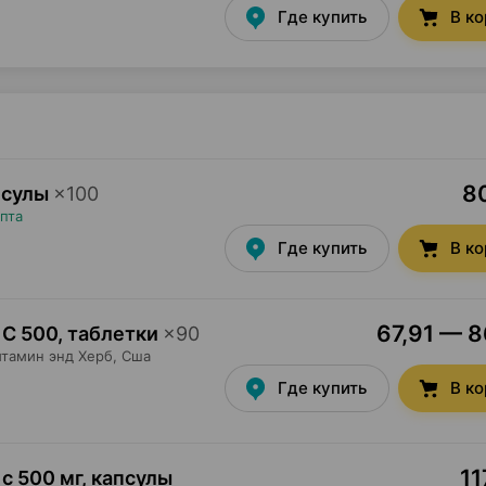
Где купить
В к
80
псулы
×
100
пта
Где купить
В к
67,91 — 8
 С 500, таблетки
×
90
итамин энд Херб
, Сша
Где купить
В к
11
 с 500 мг, капсулы