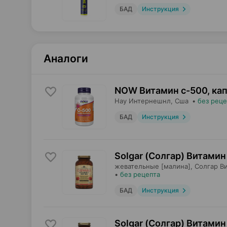
БАД
Инструкция
Аналоги
NOW Витамин с-500, ка
Нау Интернешнл
, Сша
•
без реце
БАД
Инструкция
Solgar (Солгар) Витамин
жевательные [малина],
Солгар В
•
без рецепта
БАД
Инструкция
Solgar (Солгар) Витамин