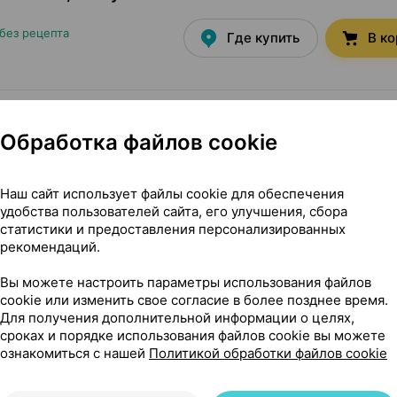
без рецепта
Где купить
В к
блетки
×
10
Обработка файлов cookie
 Россия
•
без рецепта
Где купить
В к
Наш сайт использует файлы cookie для обеспечения
удобства пользователей сайта, его улучшения, сбора
статистики и предоставления персонализированных
блетки
×
10
рекомендаций.
ом
, Россия
•
без рецепта
Где купить
В к
Вы можете настроить параметры использования файлов
cookie или изменить свое согласие в более позднее время.
Для получения дополнительной информации о целях,
сроках и порядке использования файлов cookie вы можете
Показать еще
ознакомиться с нашей
Политикой обработки файлов cookie