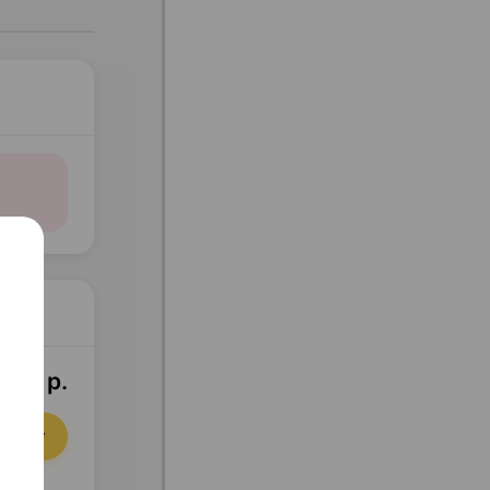
1,67 р.
орзину