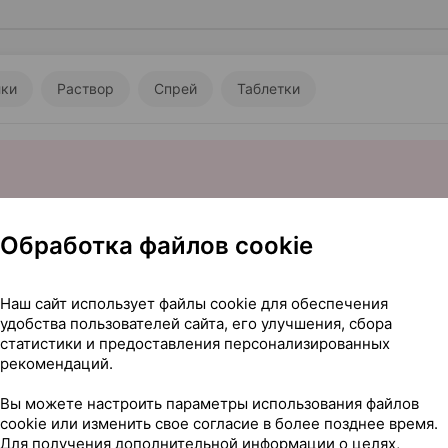
лки
Раствор
Спрей
Таблетки
Обработка файлов cookie
Наш сайт использует файлы cookie для обеспечения
удобства пользователей сайта, его улучшения, сбора
статистики и предоставления персонализированных
8,90 — 1
МЕ / 1 мл 5 мл
×
1
рекомендаций.
армлэнд
, Беларусь
Где купить
В к
Вы можете настроить параметры использования файлов
cookie или изменить свое согласие в более позднее время.
Для получения дополнительной информации о целях,