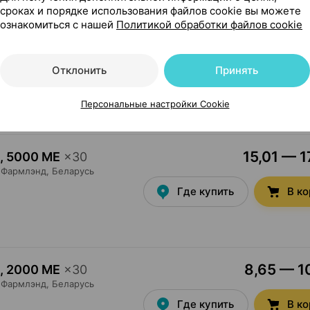
сроках и порядке использования файлов cookie вы можете
ознакомиться с нашей
Политикой обработки файлов cookie
1,54 — 2
ки
,
50000 МЕ
×
8
Фармлэнд
, Беларусь
Отклонить
Принять
Где купить
В к
Персональные настройки Cookie
15,01 — 1
,
5000 МЕ
×
30
Фармлэнд
, Беларусь
Где купить
В к
8,65 — 10
,
2000 МЕ
×
30
Фармлэнд
, Беларусь
Где купить
В к