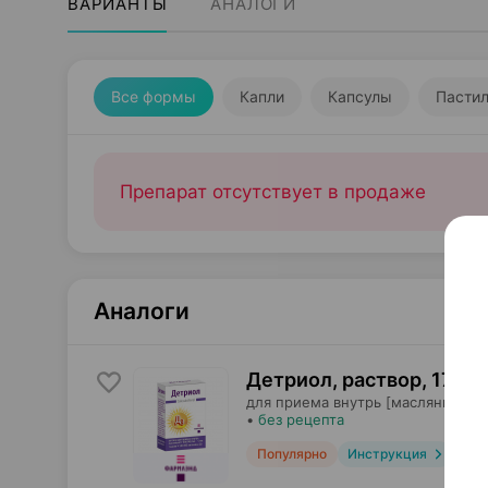
ВАРИАНТЫ
АНАЛОГИ
Все формы
Капли
Капсулы
Пасти
Препарат отсутствует в продаже
Аналоги
Детриол, раствор
,
1700 
для приема внутрь [масляный],
Ф
•
без рецепта
Популярно
Инструкция