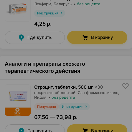
Лекфарм
, Беларусь
•
без рецепта
Инструкция
4,25 р.
Где купить
В корзину
Аналоги и препараты схожего
терапевтического действия
Строцит, таблетки
,
500 мг
×
30
покрытые оболочкой,
Сан фармасьютикалс
,
Индия
•
без рецепта
Популярно
Инструкция
67,56 — 73,98 р.
Где купить
В корзину