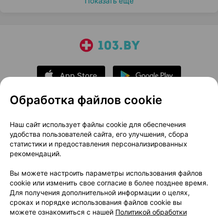
Показать еще
Обработка файлов cookie
О проекте
Новости проекта
Наш сайт использует файлы cookie для обеспечения
удобства пользователей сайта, его улучшения, сбора
Размещение рекламы
Медицинский маркетинг
статистики и предоставления персонализированных
Публичный договор
Доставка
рекомендаций.
Пользовательское соглашение
Вы можете настроить параметры использования файлов
Способы оплаты
Вакансии
Партнеры
cookie или изменить свое согласие в более позднее время.
Написать руководителю 103.by
Для получения дополнительной информации о целях,
сроках и порядке использования файлов cookie вы
Написать в поддержку
можете ознакомиться с нашей
Политикой обработки