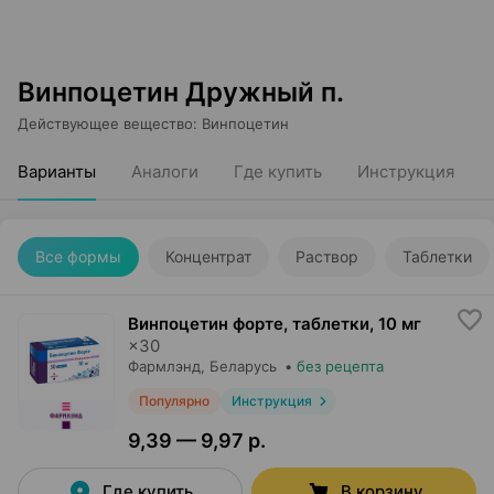
Винпоцетин Дружный п.
Действующее вещество
:
Винпоцетин
Варианты
Аналоги
Где купить
Инструкция
Все формы
Концентрат
Раствор
Таблетки
Винпоцетин форте, таблетки
,
10 мг
×
30
Фармлэнд
, Беларусь
•
без рецепта
Популярно
Инструкция
9,39 — 9,97 р.
Где купить
В корзину