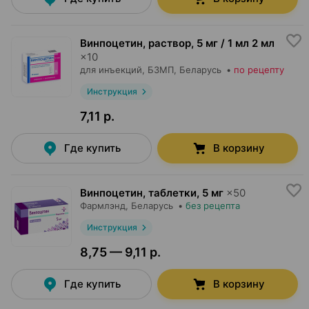
Винпоцетин, раствор
,
5 мг / 1 мл 2 мл
×
10
для инъекций,
БЗМП
, Беларусь
•
по рецепту
Инструкция
7,11 р.
Где купить
В корзину
Винпоцетин, таблетки
,
5 мг
×
50
Фармлэнд
, Беларусь
•
без рецепта
Инструкция
8,75 — 9,11 р.
Где купить
В корзину