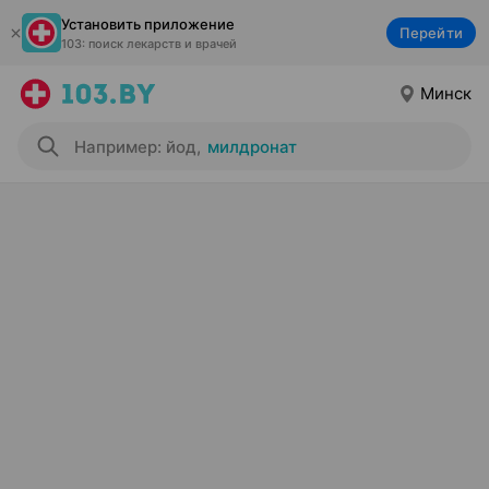
Установить приложение
Перейти
103: поиск лекарств и врачей
Минск
Например: йод
,
милдронат