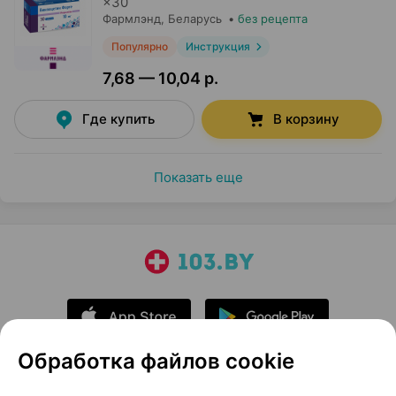
×
30
Фармлэнд
, Беларусь
•
без рецепта
Популярно
Инструкция
7,68 — 10,04 р.
Где купить
В корзину
Показать еще
Обработка файлов cookie