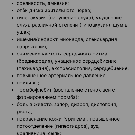
сонливость, амнезия;
отёк диска зрительного нерва;
гиперакузия (нарушение слуха), ухудшение
слуха различной степени (гипоакузия), шум в
ушах;
ишемия/инфаркт миокарда, стенокардия
напряжения;
снижение частоты сердечного ритма
(брадикардия), учащённое сердцебиение
(тахикардия), экстрасистолия, сердцебиение;
повышенное артериальное давление;
приливы;
тромбофлебит (воспаление стенок вен с
формированием тромба);
боль в животе, запор, диарея, диспепсия,
рвота;
покраснение кожи (эритема), повышенное
потоотделение (гипергидроз), зуд,
крапивница, сыпь;