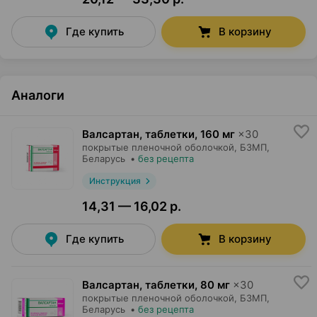
Где купить
В корзину
Аналоги
Валсартан, таблетки
,
160 мг
×
30
покрытые пленочной оболочкой,
БЗМП
,
Беларусь
•
без рецепта
Инструкция
14,31 — 16,02 р.
Где купить
В корзину
Валсартан, таблетки
,
80 мг
×
30
покрытые пленочной оболочкой,
БЗМП
,
Беларусь
•
без рецепта