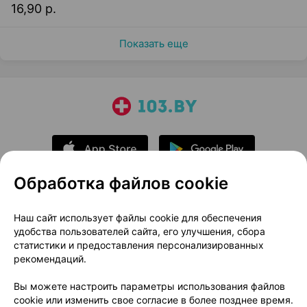
16,90 р.
Показать еще
Обработка файлов cookie
О проекте
Новости проекта
Наш сайт использует файлы cookie для обеспечения
удобства пользователей сайта, его улучшения, сбора
Размещение рекламы
Медицинский маркетинг
статистики и предоставления персонализированных
Публичный договор
Доставка
рекомендаций.
Пользовательское соглашение
Вы можете настроить параметры использования файлов
Способы оплаты
Вакансии
Партнеры
cookie или изменить свое согласие в более позднее время.