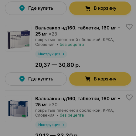
Где купить
В корзину
Вальсакор нд160, таблетки
,
160 мг +
25 мг
×
28
покрытые пленочной оболочкой,
КРКА
,
Словения
•
без рецепта
Инструкция
20,37 — 30,80 р.
Где купить
В корзину
Вальсакор нд160, таблетки
,
160 мг +
25 мг
×
30
покрытые пленочной оболочкой,
КРКА
,
Словения
•
без рецепта
Инструкция
20,12 — 33,30 р.