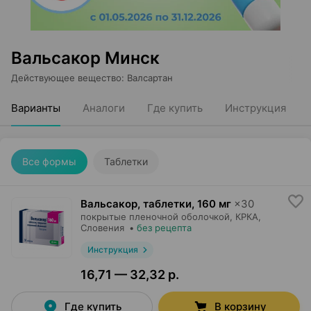
Вальсакор Минск
Действующее вещество
:
Валсартан
Варианты
Аналоги
Где купить
Инструкция
Все формы
Таблетки
Вальсакор, таблетки
,
160 мг
×
30
покрытые пленочной оболочкой,
КРКА
,
Словения
•
без рецепта
Инструкция
16,71 — 32,32 р.
Где купить
В корзину