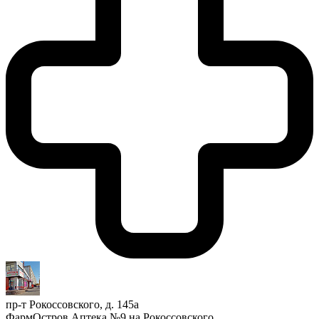
пр-т Рокоссовского, д. 145а
ФармОстров Аптека №9 на Рокоссовского