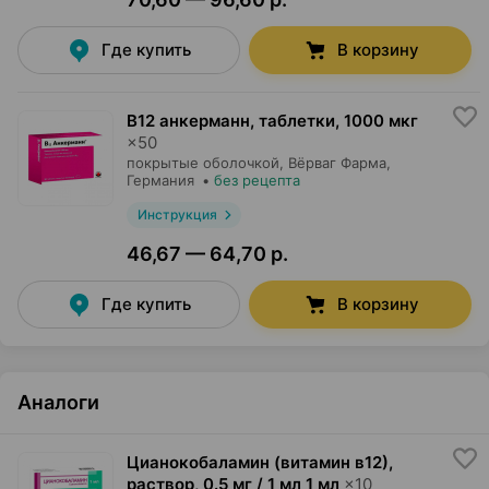
Где купить
В корзину
В12 анкерманн, таблетки
,
1000 мкг
×
50
покрытые оболочкой,
Вёрваг Фарма
,
Германия
•
без рецепта
Инструкция
46,67 — 64,70 р.
Где купить
В корзину
Аналоги
Цианокобаламин (витамин в12),
раствор
,
0.5 мг / 1 мл 1 мл
×
10