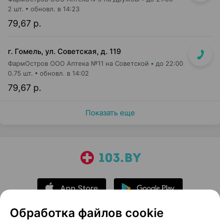
2 шт.
обновл. в 14:23
79,67 р.
г. Гомель, ул. Советская, д. 119
ФармОстров ООО Аптека №11 на Советской
до 22:00
0.75 шт.
обновл. в 14:02
79,67 р.
Показать еще
Обработка файлов cookie