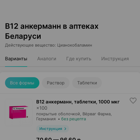
В12 анкерманн в аптеках
Беларуси
Действующее вещество
:
Цианокобаламин
Варианты
Аналоги
Где купить
Инструкция
Все формы
Раствор
Таблетки
В12 анкерманн, таблетки
,
1000 мкг
×
100
покрытые оболочкой,
Вёрваг Фарма
,
Германия
•
без рецепта
Инструкция
70,60 — 96,60 р.