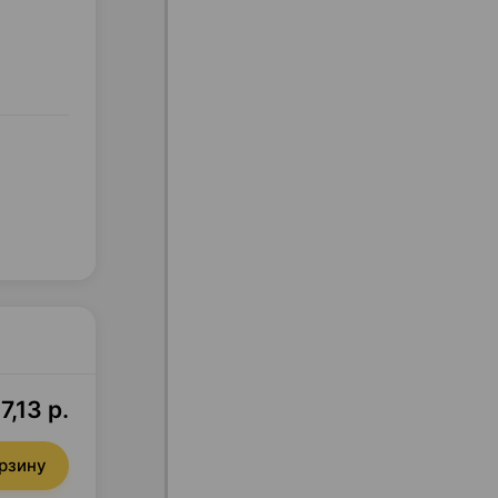
7,13 р.
орзину