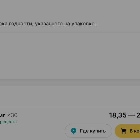
ка годности, указанного на упа­ковке.
18,35 — 2
мг
×
30
 рецепта
Где купить
В к