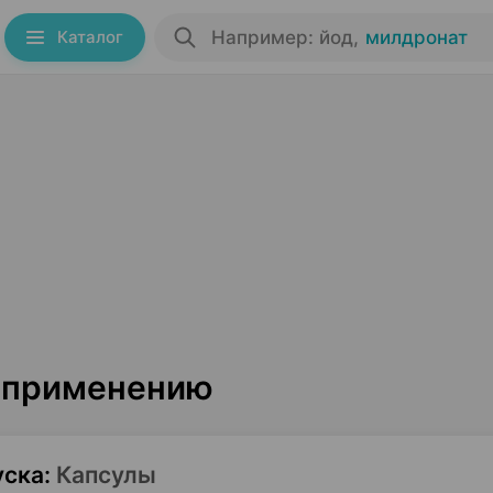
Каталог
Например: йод
,
милдронат
о применению
уска
:
Капсулы