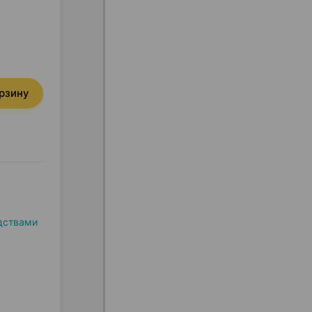
орзину
дствами