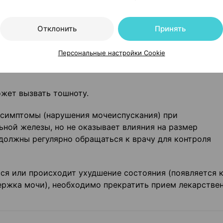
рственными средствами
Отклонить
Принять
Персональные настройки Cookie
жет вызвать тошноту.
симптомы (нарушения мочеис­пускания) при
ной железы, но не ока­зывает влияния на размер
должны ре­гулярно обращаться к врачу для контроля
ся или происходит ухудшение состояния (появляется к
держка мочи), необходимо прекратить прием лекарстве