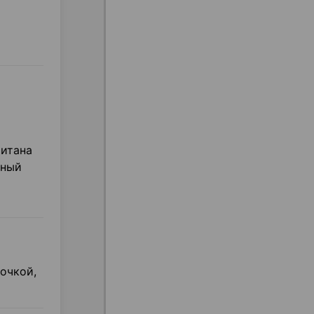
титана
сный
очкой,