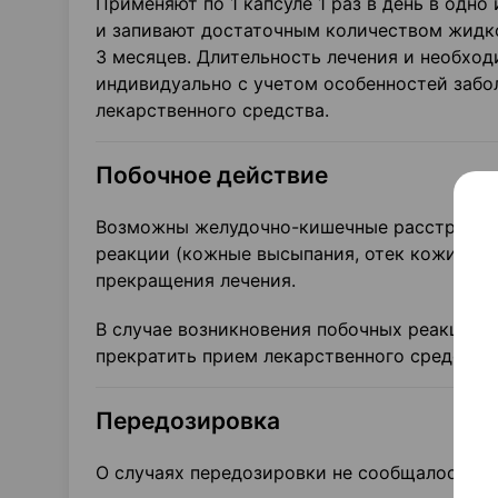
Применяют по 1 капсуле 1 раз в день в одно
и запивают достаточным количеством жидко
3 месяцев. Длительность лечения и необхо
индивидуально с учетом особенностей забол
лекарственного средства.
Побочное действие
Возможны желудочно-кишечные расстройства
реакции (кожные высыпания, отек кожи). И
прекращения лечения.
В случае возникновения побочных реакций, в
прекратить прием лекарственного средства 
Передозировка
О случаях передозировки не сообщалось.