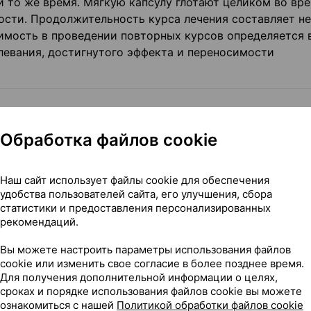
 и то же время. Мягкую капсулу глотают целиком во вр
сти. Продолжительность курса лечения составляет не
димость в проведении повторных курсов определяется
евания, достигнутого эффекта и пере­носимости
Обработка файлов cookie
 (тошнота, боль в брюшной по­лости, диарея), аллерг
меются сообщения о развитии гинекомастии, обратимо
Наш сайт использует файлы cookie для обеспечения
удобства пользователей сайта, его улучшения, сбора
 том числе не указанных в дан­ной инструкции, следуе
статистики и предоставления персонализированных
рекомендаций.
и обратиться к врачу.
Вы можете настроить параметры использования файлов
cookie или изменить свое согласие в более позднее время.
Для получения дополнительной информации о целях,
сроках и порядке использования файлов cookie вы можете
ознакомиться с нашей
Политикой обработки файлов cookie