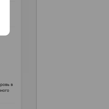
ровь в
нного