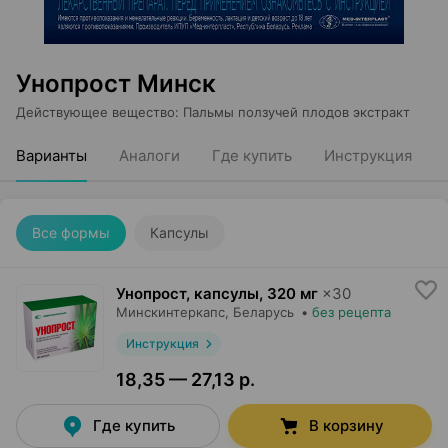
Унопрост Минск
Действующее вещество
:
Пальмы ползучей плодов экстракт
Варианты
Аналоги
Где купить
Инструкция
Все формы
Капсулы
Унопрост, капсулы
,
320 мг
×
30
Минскинтеркапс
, Беларусь
•
без рецепта
Инструкция
18,35 — 27,13 р.
Где купить
В корзину