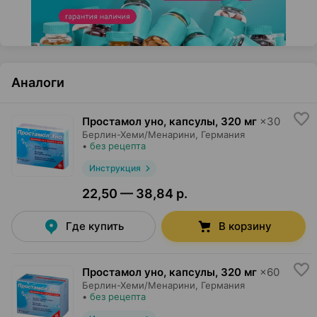
Аналоги
Простамол уно, капсулы
,
320 мг
×
30
Берлин-Хеми/Менарини
, Германия
•
без рецепта
Инструкция
22,50 — 38,84 р.
Где купить
В корзину
Простамол уно, капсулы
,
320 мг
×
60
Берлин-Хеми/Менарини
, Германия
•
без рецепта