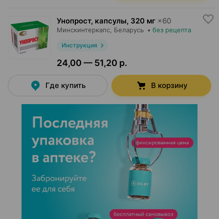
Унопрост, капсулы
,
320 мг
×
60
Минскинтеркапс
, Беларусь
•
без рецепта
Инструкция
24,00 — 51,20 р.
Где купить
В корзину