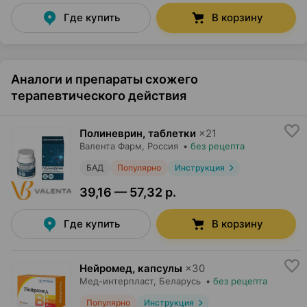
Где купить
В корзину
Аналоги и препараты схожего
терапевтического действия
Полиневрин, таблетки
×
21
Валента Фарм
, Россия
•
без рецепта
БАД
Популярно
Инструкция
39,16 — 57,32 р.
Где купить
В корзину
Нейромед, капсулы
×
30
Мед-интерпласт
, Беларусь
•
без рецепта
Популярно
Инструкция