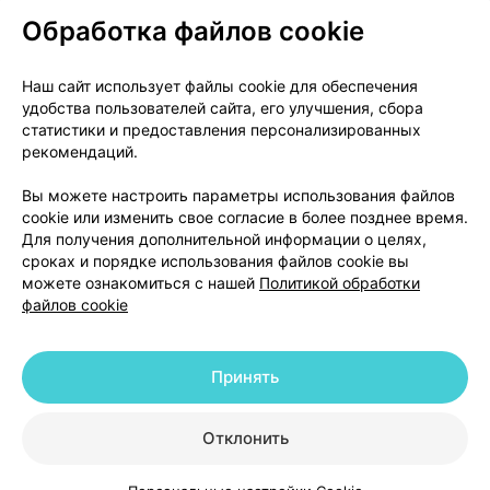
Обработка файлов cookie
О проекте
Новости проекта
Наш сайт использует файлы cookie для обеспечения
удобства пользователей сайта, его улучшения, сбора
Размещение рекламы
Медицинский маркетинг
статистики и предоставления персонализированных
Публичный договор
Доставка
рекомендаций.
Пользовательское соглашение
Вы можете настроить параметры использования файлов
Способы оплаты
Вакансии
Партнеры
cookie или изменить свое согласие в более позднее время.
Написать руководителю 103.by
Для получения дополнительной информации о целях,
сроках и порядке использования файлов cookie вы
Написать в поддержку
можете ознакомиться с нашей
Политикой обработки
Персональные настройки Cookie
файлов cookie
Обработка персональных данных
Принять
© 2026 ООО «Артокс Лаб», УНП 191700409 | 220012, Республика Беларусь,
г. Минск, улица Толбухина, 2, пом. 16 | help@103.by
|
Служба поддержки
+375 291212755
Отклонить