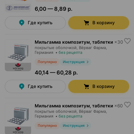
6,00 — 8,89 р.
Где купить
В корзину
Мильгамма композитум, таблетки
×
30
покрытые оболочкой,
Вёрваг Фарма
,
Германия
•
без рецепта
Популярно
Инструкция
40,14 — 60,28 р.
Где купить
В корзину
Мильгамма композитум, таблетки
×
60
покрытые оболочкой,
Вёрваг Фарма
,
Германия
•
без рецепта
Популярно
Инструкция