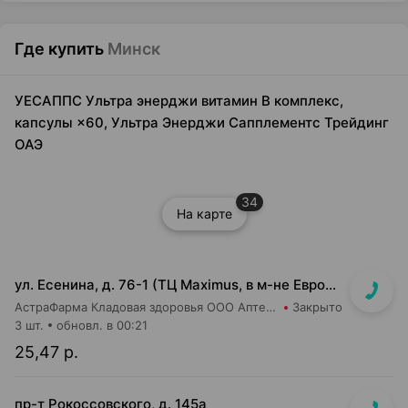
Где купить
Минск
УЕСАППС Ультра энерджи витамин В комплекс,
капсулы ×60, Ультра Энерджи Сапплементс Трейдинг
ОАЭ
34
На карте
ул. Есенина, д. 76-1 (ТЦ Maximus, в м-не Евроопт Super)
АстраФарма Кладовая здоровья ООО Аптека №9
Закрыто
3 шт.
обновл. в 00:21
25,47 р.
пр-т Рокоссовского, д. 145а