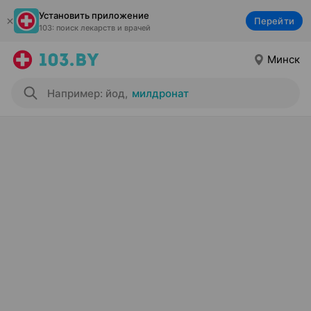
Установить приложение
Перейти
103: поиск лекарств и врачей
Минск
Например: йод
,
милдронат