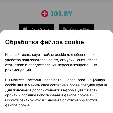
Обработка файлов cookie
О проекте
Новости проекта
Наш сайт использует файлы cookie для обеспечения
удобства пользователей сайта, его улучшения, сбора
Размещение рекламы
Медицинский маркетинг
статистики и предоставления персонализированных
Публичный договор
Доставка
рекомендаций.
Пользовательское соглашение
Вы можете настроить параметры использования файлов
Способы оплаты
Вакансии
Партнеры
cookie или изменить свое согласие в более позднее время.
Написать руководителю 103.by
Для получения дополнительной информации о целях,
сроках и порядке использования файлов cookie вы
Написать в поддержку
можете ознакомиться с нашей
Политикой обработки
Персональные настройки Cookie
файлов cookie
Обработка персональных данных