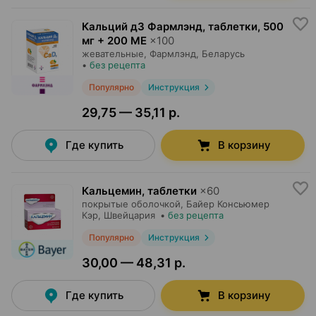
Кальций д3 Фармлэнд, таблетки
,
500
мг + 200 МЕ
×
100
жевательные,
Фармлэнд
, Беларусь
•
без рецепта
Популярно
Инструкция
29,75 — 35,11 р.
Где купить
В корзину
Кальцемин, таблетки
×
60
покрытые оболочкой,
Байер Консьюмер
Кэр
, Швейцария
•
без рецепта
Популярно
Инструкция
30,00 — 48,31 р.
Где купить
В корзину