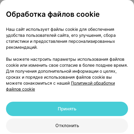
Обработка файлов cookie
О проекте
Новости проекта
Наш сайт использует файлы cookie для обеспечения
удобства пользователей сайта, его улучшения, сбора
Размещение рекламы
Медицинский маркетинг
статистики и предоставления персонализированных
Публичный договор
Доставка
рекомендаций.
Пользовательское соглашение
Вы можете настроить параметры использования файлов
Способы оплаты
Вакансии
Партнеры
cookie или изменить свое согласие в более позднее время.
Написать руководителю 103.by
Для получения дополнительной информации о целях,
сроках и порядке использования файлов cookie вы
Написать в поддержку
можете ознакомиться с нашей
Политикой обработки
Персональные настройки Cookie
файлов cookie
Обработка персональных данных
Принять
© 2026 ООО «Артокс Лаб», УНП 191700409 | 220012, Республика Беларусь,
г. Минск, улица Толбухина, 2, пом. 16 | help@103.by
|
Служба поддержки
+375 291212755
Отклонить