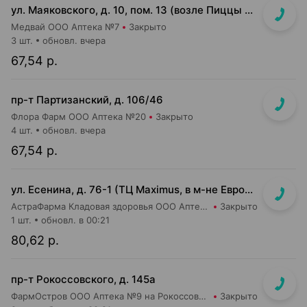
ул. Маяковского, д. 10, пом. 13 (возле Пиццы Мании)
Медвай ООО Аптека №7
Закрыто
3 шт.
обновл. вчера
67,54 р.
пр-т Партизанский, д. 106/46
Флора Фарм ООО Аптека №20
Закрыто
4 шт.
обновл. вчера
67,54 р.
ул. Есенина, д. 76-1 (ТЦ Maximus, в м-не Евроопт Super)
АстраФарма Кладовая здоровья ООО Аптека №9
Закрыто
1 шт.
обновл. в 00:21
80,62 р.
пр-т Рокоссовского, д. 145а
ФармОстров ООО Аптека №9 на Рокоссовского
Закрыто