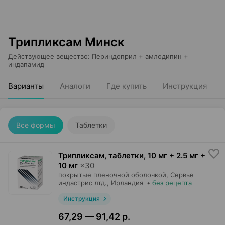
Трипликсам Минск
Действующее вещество
:
Периндоприл + амлодипин +
индапамид
Варианты
Аналоги
Где купить
Инструкция
Все формы
Таблетки
Трипликсам, таблетки
,
10 мг + 2.5 мг +
10 мг
×
30
покрытые пленочной оболочкой,
Сервье
индастрис лтд.
, Ирландия
•
без рецепта
Инструкция
67,29 — 91,42 р.