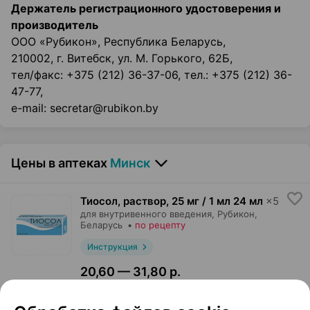
Держатель регистрационного удостоверения и
производитель
ООО «Рубикон», Республика Беларусь,
210002, г. Витебск, ул. М. Горького, 62Б,
тел/факс: +375 (212) 36-37-06, тел.: +375 (212) 36-
47-77,
e-mail: secretar@rubikon.by
Цены в аптеках
Минск
Тиосол, раствор
,
25 мг / 1 мл 24 мл
×
5
для внутривенного введения,
Рубикон
,
Беларусь
•
по рецепту
Инструкция
20,60 — 31,80 р.
Где купить
В корзину