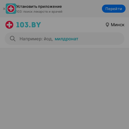
Установить приложение
Перейти
103: поиск лекарств и врачей
Минск
Например: йод
,
милдронат