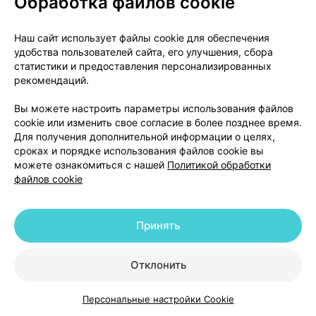
Обработка файлов cookie
Наш сайт использует файлы cookie для обеспечения
удобства пользователей сайта, его улучшения, сбора
Аналоги
статистики и предоставления персонализированных
рекомендаций.
Тиогамма турбо, раствор
,
12 мг / 1 мл
Вы можете настроить параметры использования файлов
50 мл
×
10
cookie или изменить свое согласие в более позднее время.
для инфузий,
Вёрваг Фарма
, Германия
•
по рецепту
Для получения дополнительной информации о целях,
сроках и порядке использования файлов cookie вы
Инструкция
можете ознакомиться с нашей
Политикой обработки
файлов cookie
148,00 — 208,90 р.
Где купить
В корзину
Принять
Тиоктацид 600 т, раствор
,
25 мг / 1 мл
Отклонить
24 мл
×
5
для внутривенного введения,
Меда Фарма
,
Германия
•
по рецепту
Персональные настройки Cookie
Каталог
Корзина
Избранное
Профиль