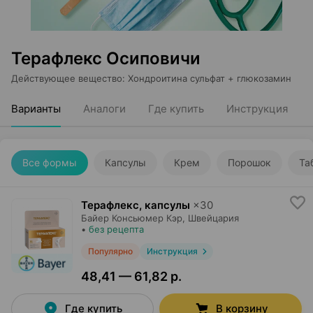
Терафлекс Осиповичи
Действующее вещество
:
Хондроитина сульфат + глюкозамин
Варианты
Аналоги
Где купить
Инструкция
Все формы
Капсулы
Крем
Порошок
Та
Терафлекс, капсулы
×
30
Байер Консьюмер Кэр
, Швейцария
•
без рецепта
Популярно
Инструкция
48,41 — 61,82 р.
Где купить
В корзину