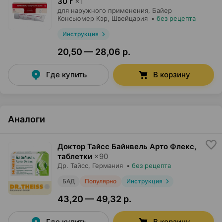
30 г
×
1
для наружного применения,
Байер
Консьюмер Кэр
, Швейцария
•
без рецепта
Инструкция
20,50 — 28,06 р.
Где купить
В корзину
Аналоги
Доктор Тайсс Байнвель Арто Флекс,
таблетки
×
90
Др. Тайсс
, Германия
•
без рецепта
БАД
Популярно
Инструкция
43,20 — 49,32 р.
Где купить
В корзину