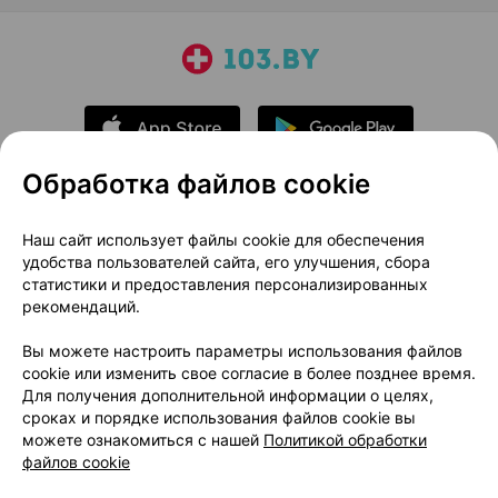
Обработка файлов cookie
О проекте
Новости проекта
Наш сайт использует файлы cookie для обеспечения
удобства пользователей сайта, его улучшения, сбора
Размещение рекламы
Медицинский маркетинг
статистики и предоставления персонализированных
Публичный договор
Доставка
рекомендаций.
Пользовательское соглашение
Вы можете настроить параметры использования файлов
Способы оплаты
Вакансии
Партнеры
cookie или изменить свое согласие в более позднее время.
Написать руководителю 103.by
Для получения дополнительной информации о целях,
сроках и порядке использования файлов cookie вы
Написать в поддержку
можете ознакомиться с нашей
Политикой обработки
Персональные настройки Cookie
файлов cookie
Обработка персональных данных