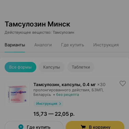
Тамсулозин Минск
Действующее вещество
:
Тамсулозин
Варианты
Аналоги
Где купить
Инструкция
Все формы
Капсулы
Таблетки
Тамсулозин, капсулы
,
0.4 мг
×
30
пролонгированного действия,
БЗМП
,
Беларусь
•
без рецепта
Инструкция
15,73 — 22,05 р.
Где купить
В корзину