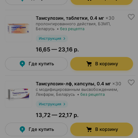
Тамсулозин, таблетки
,
0.4 мг
×
30
пролонгированного действия,
БЗМП
,
Беларусь
•
без рецепта
Инструкция
16,65 — 23,16 р.
Где купить
В корзину
Тамсулозин-лф, капсулы
,
0.4 мг
×
30
с модифицированным высвобождением,
Лекфарм
, Беларусь
•
без рецепта
Инструкция
13,72 — 22,17 р.
Где купить
В корзину