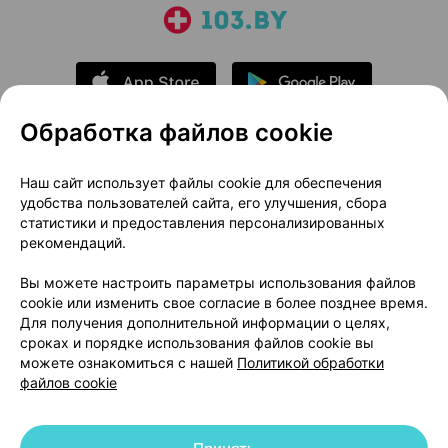
Обработка файлов cookie
О проекте
Новости проекта
Наш сайт использует файлы cookie для обеспечения
удобства пользователей сайта, его улучшения, сбора
Размещение рекламы
Медицинский маркетинг
статистики и предоставления персонализированных
Публичный договор
Доставка
рекомендаций.
Пользовательское соглашение
Вы можете настроить параметры использования файлов
Способы оплаты
Вакансии
Партнеры
cookie или изменить свое согласие в более позднее время.
Написать руководителю 103.by
Для получения дополнительной информации о целях,
сроках и порядке использования файлов cookie вы
Написать в поддержку
можете ознакомиться с нашей
Политикой обработки
Персональные настройки Cookie
файлов cookie
Обработка персональных данных