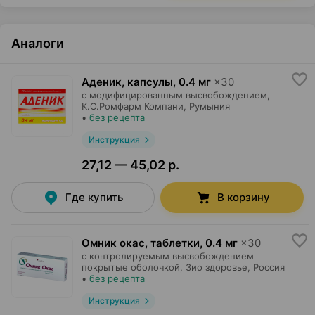
Аналоги
Аденик, капсулы
,
0.4 мг
×
30
с модифицированным высвобождением,
К.О.Ромфарм Компани
, Румыния
•
без рецепта
Инструкция
27,12 — 45,02 р.
Где купить
В корзину
Омник окас, таблетки
,
0.4 мг
×
30
с контролируемым высвобождением
покрытые оболочкой,
Зио здоровье
, Россия
•
без рецепта
Инструкция