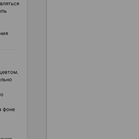
являться
ыпь
ния
цевтом.
ельно
по
а фоне