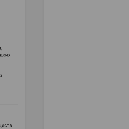
,
адких
.
я
,
ществ