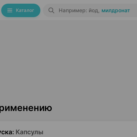
Каталог
Например: йод
,
милдронат
 применению
уска
:
Капсулы