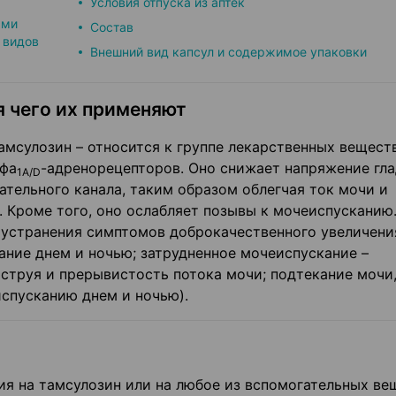
Условия отпуска из аптек
ыми
Состав
 видов
Внешний вид капсул и содержимое упаковки
я чего их применяют
мсулозин – относится к группе лекарственных веществ
ьфа
-адренорецепторов. Оно снижает напряжение гл
1A/D
тельного канала, таким образом облегчая ток мочи и
 Кроме того, оно ослабляет позывы к мочеиспусканию
 устранения симптомов доброкачественного увеличени
ание днем и ночью; затрудненное мочеиспускание –
 струя и прерывистость потока мочи; подтекание мочи
спусканию днем и ночью).
ция на тамсулозин или на любое из вспомогательных ве