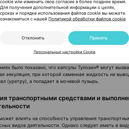
cookie или изменить свое согласие в более позднее время.
щему врачу.
Для получения дополнительной информации о целях,
сроках и порядке использования файлов cookie вы можете
 и напитками
ознакомиться с нашей
Политикой обработки файлов cookie
первого приема пищи.
Отклонить
Принять
ериод грудного вскармливания
Персональные настройки Cookie
значено для лечения женщин. Оно назначается только
иях было показано, что капсулы Тулозин® могут вызва
ая эякуляция, при которой семенная жидкость не выво
л (уретру), а попадает в мочевой пузырь.
ния транспортными средствами и выполне
тельности
 может влиять на способность управления транспортн
ных видов деятельности. Однако следует иметь в виду