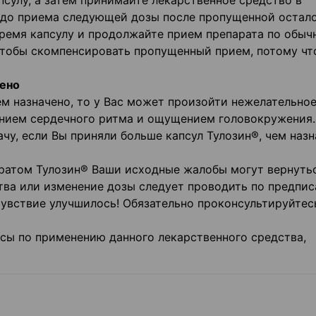
сулу, а затем принимайте лекарственное средство в
е до приема следующей дозы после пропущенной остал
время капсулу и продолжайте прием препарата по обыч
чтобы скомпенсировать пропущенный прием, потому чт
чено
ем назначено, то у Вас может произойти нежелательно
ением сердечного ритма и ощущением головокружения.
у, если Вы приняли больше капсул Тулозин®, чем назн
ратом Тулозин® Ваши исходные жалобы могут вернутьс
ва или изменение дозы следует проводить по предпис
чувствие улучшилось! Обязательно проконсультируйтес
осы по применению данного лекарственного средства,