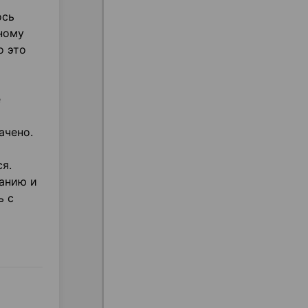
ось
ному
о это
е
ачено.
я.
анию и
ь с