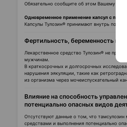
Обязательно сообщите об этом Вашему леча
Одновременное применение капсул с пищей
Капсулы Тулозин® принимают внутрь после 
Фертильность, беременность и п
Лекарственное средство Тулозин® не предна
мужчинам.
В краткосрочных и долгосрочных исследован
нарушения эякуляции, такие как ретроградн
из организма через мочеиспускательный кана
Влияние на способность управле
потенциально опасных видов дея
Отсутствуют данные о том, что тамсулозин
средствами и выполнения потенциально опас