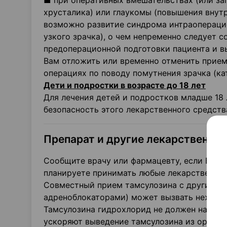
■ при оперативных вмешательствах (или за
хрусталика) или глаукомы (повышения внутр
возможно развитие синдрома интраопераци
узкого зрачка), о чем непременно следует 
предоперационной подготовки пациента и в
Вам отложить или временно отменить прием
операциях по поводу помутнения зрачка (ка
Дети и подростки в возрасте до 18 лет
Для лечения детей и подростков младше 18 
безопасность этого лекарственного средств
Препарат и другие лекарственны
Сообщите врачу или фармацевту, если Вы п
планируете принимать любые лекарственные 
Совместный прием тамсулозина с другими л
адреноблокаторами) может вызвать нежелат
Тамсулозина гидрохлорид не должен назнач
ускоряют выведение тамсулозина из органи