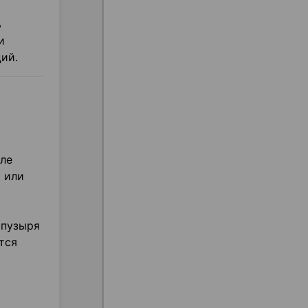
ь
и
ий.
сле
 или
 пузыря
тся