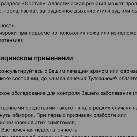
 разделе «Состав». Аллергическая реакция может про
, горла, языка), затрудненное дыхание и/или зуд или с
ность;
бмороки при подъеме из положения лежа или из положе
отензия);
дицинском применении
оконсультируйтесь с Вашим лечащим врачом или фарма
 ниже состояний,
до начала лечения Тулозином® обязат
ое обследование для контроля Вашего заболевания (
ственными средствами такого типа, в редких случаях н
нуть обморок. При первых признаках слабости или
 исчезновения этих симптомов;
 Вас почечная недостаточность;