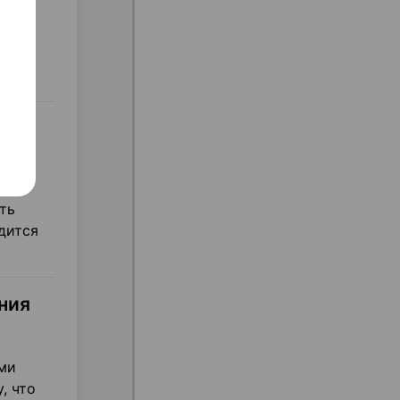
ть
дится
ния
ыми
, что