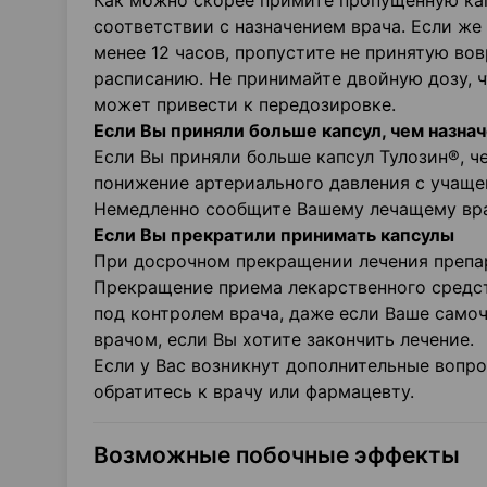
Как можно скорее примите пропущенную кап
соответствии с назначением врача. Если ж
менее 12 часов, пропустите не принятую во
расписанию. Не принимайте двойную дозу, 
может привести к передозировке.
Если Вы приняли больше капсул, чем назна
Если Вы приняли больше капсул Тулозин®, ч
понижение артериального давления с учащ
Немедленно сообщите Вашему лечащему врач
Если Вы прекратили принимать капсулы
При досрочном прекращении лечения препа
Прекращение приема лекарственного средст
под контролем врача, даже если Ваше само
врачом, если Вы хотите закончить лечение.
Если у Вас возникнут дополнительные вопр
обратитесь к врачу или фармацевту.
Возможные побочные эффекты