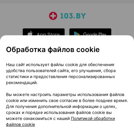
Обработка файлов cookie
О проекте
Новости проекта
Наш сайт использует файлы cookie для обеспечения
удобства пользователей сайта, его улучшения, сбора
Размещение рекламы
Медицинский маркетинг
статистики и предоставления персонализированных
Публичный договор
Доставка
рекомендаций.
Пользовательское соглашение
Вы можете настроить параметры использования файлов
Способы оплаты
Вакансии
Партнеры
cookie или изменить свое согласие в более позднее время.
Написать руководителю 103.by
Для получения дополнительной информации о целях,
сроках и порядке использования файлов cookie вы
Написать в поддержку
можете ознакомиться с нашей
Политикой обработки
Персональные настройки Cookie
файлов cookie
Обработка персональных данных