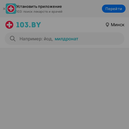
Установить приложение
Перейти
103: поиск лекарств и врачей
Минск
Например: йод
,
милдронат