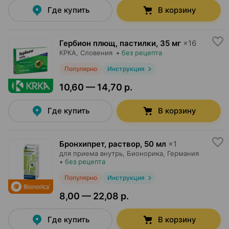
Где купить
В корзину
Гербион плющ, пастилки
,
35 мг
×
16
КРКА
, Словения
•
без рецепта
Популярно
Инструкция
10,60 — 14,70 р.
Где купить
В корзину
Бронхипрет, раствор
,
50 мл
×
1
для приема внутрь,
Бионорика
, Германия
•
без рецепта
Популярно
Инструкция
8,00 — 22,08 р.
Где купить
В корзину