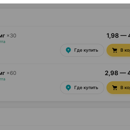
1,98 — 
мг
×
30
пта
Где купить
В к
2,98 — 4
мг
×
60
пта
Где купить
В к