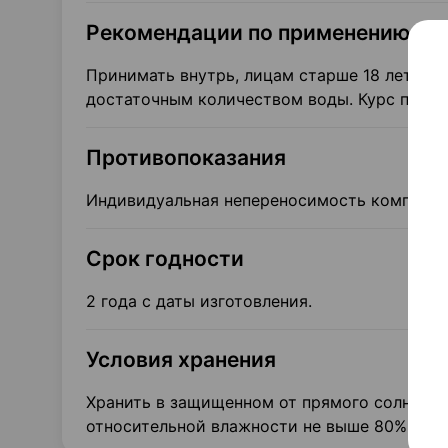
Рекомендации по применению
Принимать внутрь, лицам старше 18 лет, по 
достаточным количеством воды. Курс приема
Противопоказания
Индивидуальная непереносимость компонент
Срок годности
2 года с даты изготовления.
Условия хранения
Хранить в защищенном от прямого солнечног
относительной влажности не выше 80%.