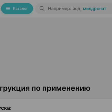
Каталог
Например: йод
,
милдронат
струкция по применению
уска
: