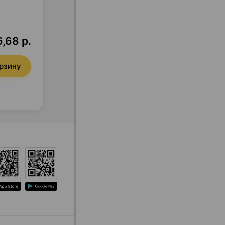
6,68 р.
орзину