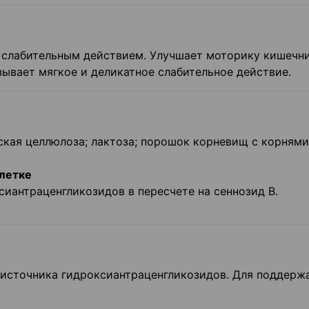
 слабительным действием. Улучшает моторику кишечни
ывает мягкое и деликатное слабительное действие.
кая целлюлоза; лактоза; порошок корневищ с корнями
летке
иантраценгликозидов в пересчете на сеннозид В.
 источника гидроксиантраценгликозидов. Для поддерж