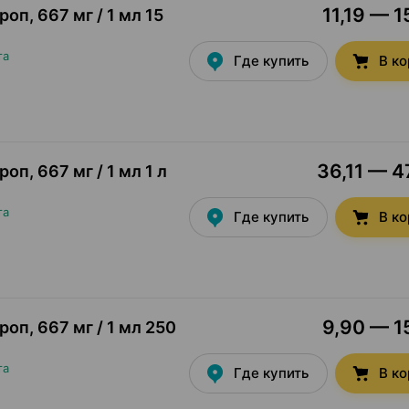
11,19 — 1
ироп
,
667 мг / 1 мл 15
та
Где купить
В к
36,11 — 4
ироп
,
667 мг / 1 мл 1 л
та
Где купить
В к
9,90 — 15
ироп
,
667 мг / 1 мл 250
та
Где купить
В к