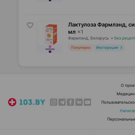
Лактулоза Фармлэнд, с
мл
×
1
Фармлэнд
, Беларусь
•
без рецеп
Популярно
Инструкция
О прое
Медицин
Пользовательско
Написа
Персональные