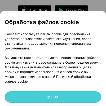
Обработка файлов cookie
О проекте
Новости проекта
Наш сайт использует файлы cookie для обеспечения
удобства пользователей сайта, его улучшения, сбора
Размещение рекламы
Медицинский маркетинг
статистики и предоставления персонализированных
Публичный договор
Доставка
рекомендаций.
Пользовательское соглашение
Вы можете настроить параметры использования файлов
Способы оплаты
Вакансии
Партнеры
cookie или изменить свое согласие в более позднее время.
Написать руководителю 103.by
Для получения дополнительной информации о целях,
сроках и порядке использования файлов cookie вы
Написать в поддержку
можете ознакомиться с нашей
Политикой обработки
Персональные настройки Cookie
файлов cookie
Обработка персональных данных
Принять
© 2026 ООО «Артокс Лаб», УНП 191700409 | 220012, Республика Беларусь,
г. Минск, улица Толбухина, 2, пом. 16 | help@103.by
|
Служба поддержки