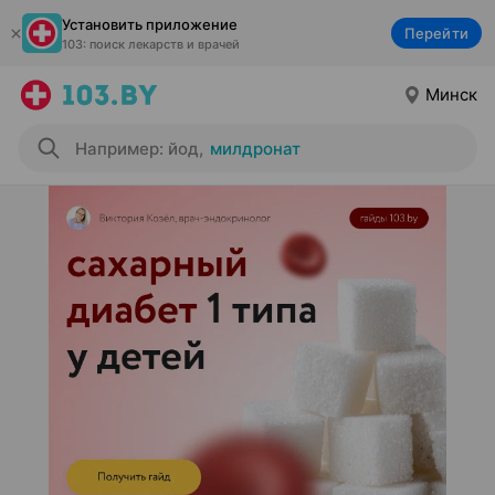
Установить приложение
Перейти
103: поиск лекарств и врачей
Минск
Например: йод
,
милдронат