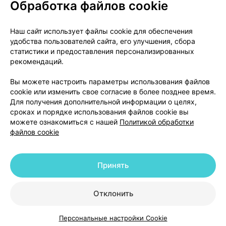
Обработка файлов cookie
О проекте
Новости проекта
Наш сайт использует файлы cookie для обеспечения
удобства пользователей сайта, его улучшения, сбора
Размещение рекламы
Медицинский маркетинг
статистики и предоставления персонализированных
Публичный договор
Доставка
рекомендаций.
Пользовательское соглашение
Вы можете настроить параметры использования файлов
Способы оплаты
Вакансии
Партнеры
cookie или изменить свое согласие в более позднее время.
Написать руководителю 103.by
Для получения дополнительной информации о целях,
сроках и порядке использования файлов cookie вы
Написать в поддержку
можете ознакомиться с нашей
Политикой обработки
Персональные настройки Cookie
файлов cookie
Обработка персональных данных
Принять
© 2026 ООО «Артокс Лаб», УНП 191700409 | 220012, Республика Беларусь,
г. Минск, улица Толбухина, 2, пом. 16 | help@103.by
|
Служба поддержки
+375 291212755
Отклонить
Персональные настройки Cookie
Каталог
Корзина
Избранное
Профиль