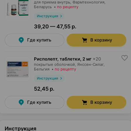
для приема внутрь,
Фармтехнология
,
Беларусь
•
по рецепту
Инструкция
39,20 — 47,55 р.
Где купить
В корзину
Рисполепт, таблетки
,
2 мг
×
20
покрытые оболочкой,
Янссен-Силаг
,
Бельгия
•
по рецепту
Инструкция
52,45 р.
Где купить
В корзину
Инструкция