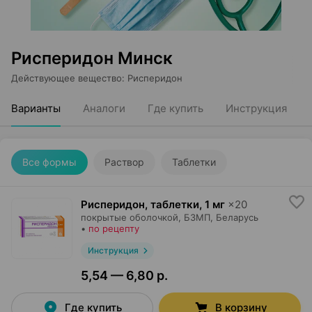
Рисперидон Минск
Действующее вещество
:
Рисперидон
Варианты
Аналоги
Где купить
Инструкция
Все формы
Раствор
Таблетки
Рисперидон, таблетки
,
1 мг
×
20
покрытые оболочкой,
БЗМП
, Беларусь
•
по рецепту
Инструкция
5,54 — 6,80 р.
Где купить
В корзину