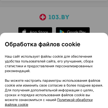
Обработка файлов cookie
О проекте
Новости проекта
Наш сайт использует файлы cookie для обеспечения
удобства пользователей сайта, его улучшения, сбора
Размещение рекламы
Медицинский маркетинг
статистики и предоставления персонализированных
Публичный договор
Доставка
рекомендаций.
Пользовательское соглашение
Вы можете настроить параметры использования файлов
Способы оплаты
Вакансии
Партнеры
cookie или изменить свое согласие в более позднее время.
Написать руководителю 103.by
Для получения дополнительной информации о целях,
сроках и порядке использования файлов cookie вы
Написать в поддержку
можете ознакомиться с нашей
Политикой обработки
Персональные настройки Cookie
файлов cookie