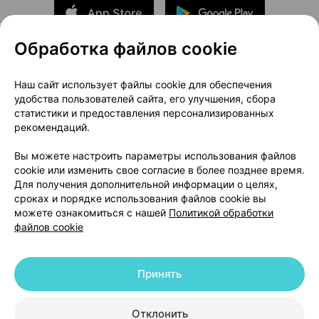
Обработка файлов cookie
О проекте
Новости проекта
Наш сайт использует файлы cookie для обеспечения
удобства пользователей сайта, его улучшения, сбора
Размещение рекламы
Медицинский маркетинг
статистики и предоставления персонализированных
Публичный договор
Доставка
рекомендаций.
Пользовательское соглашение
Вы можете настроить параметры использования файлов
Способы оплаты
Вакансии
Партнеры
cookie или изменить свое согласие в более позднее время.
Написать руководителю 103.by
Для получения дополнительной информации о целях,
сроках и порядке использования файлов cookie вы
Написать в поддержку
можете ознакомиться с нашей
Политикой обработки
Персональные настройки Cookie
файлов cookie
Обработка персональных данных
Принять
© 2026 ООО «Артокс Лаб», УНП 191700409 | 220012, Республика Беларусь,
г. Минск, улица Толбухина, 2, пом. 16 | help@103.by
|
Служба поддержки
+375 291212755
Отклонить