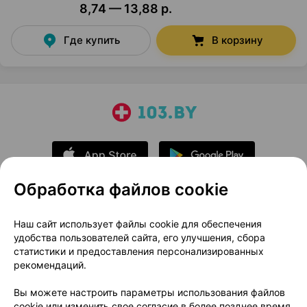
8,74 — 13,88 р.
Где купить
В корзину
Обработка файлов cookie
О проекте
Новости проекта
Наш сайт использует файлы cookie для обеспечения
удобства пользователей сайта, его улучшения, сбора
Размещение рекламы
Медицинский маркетинг
статистики и предоставления персонализированных
Публичный договор
Доставка
рекомендаций.
Пользовательское соглашение
Вы можете настроить параметры использования файлов
Способы оплаты
Вакансии
Партнеры
cookie или изменить свое согласие в более позднее время.