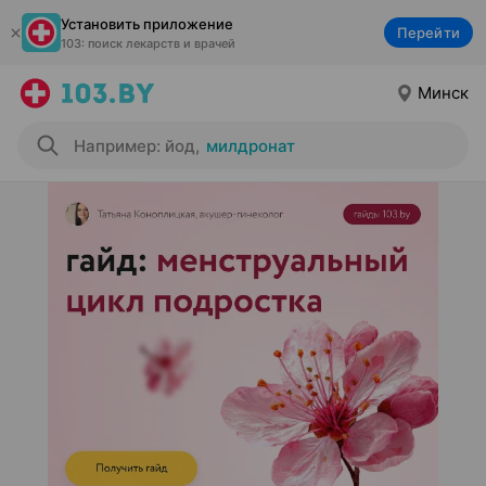
Установить приложение
Перейти
103: поиск лекарств и врачей
Минск
Например: йод
,
милдронат