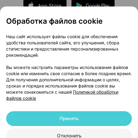
Обработка файлов cookie
О проекте
Новости проекта
Наш сайт использует файлы cookie для обеспечения
удобства пользователей сайта, его улучшения, сбора
Размещение рекламы
Медицинский маркетинг
статистики и предоставления персонализированных
Публичный договор
Доставка
рекомендаций.
Пользовательское соглашение
Вы можете настроить параметры использования файлов
Способы оплаты
Вакансии
Партнеры
cookie или изменить свое согласие в более позднее время.
Написать руководителю 103.by
Для получения дополнительной информации о целях,
сроках и порядке использования файлов cookie вы
Написать в поддержку
можете ознакомиться с нашей
Политикой обработки
Персональные настройки Cookie
файлов cookie
Обработка персональных данных
Принять
© 2026 ООО «Артокс Лаб», УНП 191700409 | 220012, Республика Беларусь,
г. Минск, улица Толбухина, 2, пом. 16 | help@103.by
|
Служба поддержки
+375 291212755
Отклонить