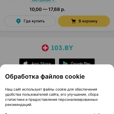
Инструкция
10,00 — 17,68 р.
Где купить
В корзину
Обработка файлов cookie
О проекте
Новости проекта
Наш сайт использует файлы cookie для обеспечения
удобства пользователей сайта, его улучшения, сбора
Размещение рекламы
Медицинский маркетинг
статистики и предоставления персонализированных
Публичный договор
Доставка
рекомендаций.
Пользовательское соглашение