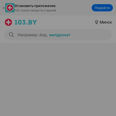
Установить приложение
Перейти
103: поиск лекарств и врачей
Минск
Например: йод
,
милдронат