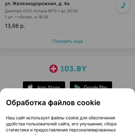
ул. Железнодорожная, д. 4а
Диалпро ООО Аптека №13
до 20:00
1 шт.
обновл. в 18:36
13,68 р.
Показать еще
Обработка файлов cookie
О проекте
Новости проекта
Наш сайт использует файлы cookie для обеспечения
удобства пользователей сайта, его улучшения, сбора
Размещение рекламы
Медицинский маркетинг
статистики и предоставления персонализированных
Публичный договор
Доставка