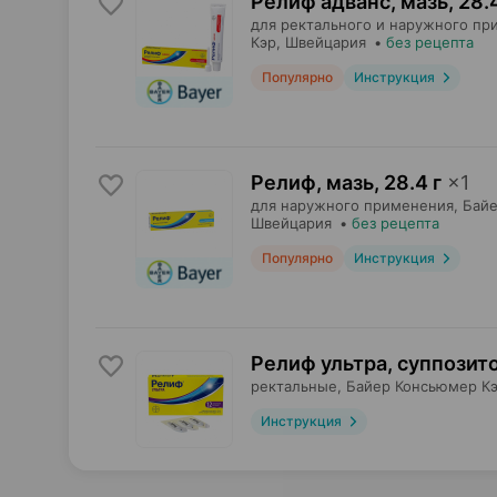
Релиф адванс, мазь
,
28.4
для ректального и наружного пр
Кэр
, Швейцария
•
без рецепта
Популярно
Инструкция
Релиф, мазь
,
28.4 г
×
1
для наружного применения,
Байе
Швейцария
•
без рецепта
Популярно
Инструкция
Релиф ультра, суппозит
ректальные,
Байер Консьюмер К
Инструкция