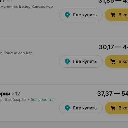
31,85 — 47
 г
×
1
именения,
Байер Консьюмер
Где купить
В к
30,17 — 4
р Консьюмер Кэр
,
Где купить
В к
37,37 — 54
ории
×
12
эр
, Швейцария
•
без рецепта
Где купить
В к