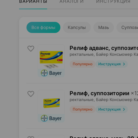
ВАРИАНТЫ
АНАЛОГИ
ИНСТРУКЦИЯ
Все формы
Капсулы
Мазь
Суппоз
Релиф адванс, суппозит
ректальные,
Байер Консьюмер К
Популярно
Инструкция
Релиф, суппозитории
×
1
ректальные,
Байер Консьюмер К
Популярно
Инструкция