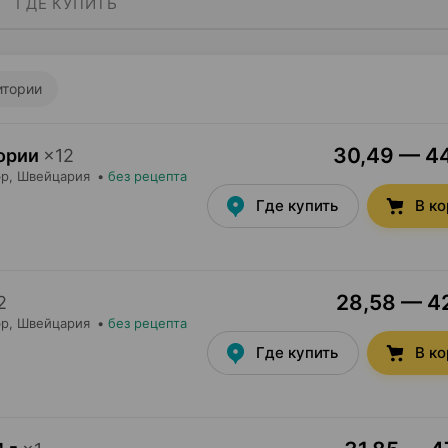
ГДЕ КУПИТЬ
итории
30,49 — 44
ории
×
12
эр
, Швейцария
•
без рецепта
Где купить
В к
28,58 — 42
2
эр
, Швейцария
•
без рецепта
Где купить
В к