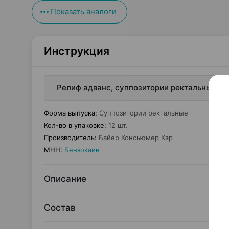
Показать аналоги
Инструкция
Релиф адванс, суппозитории ректальные, ×
Форма выпуска
:
Суппозитории ректальные
Кол-во в упаковке
:
12 шт.
Производитель
:
Байер Консьюмер Кэр
МНН
:
Бензокаин
Описание
Состав