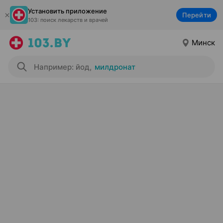
Установить приложение
Перейти
103: поиск лекарств и врачей
Минск
Например: йод
,
милдронат