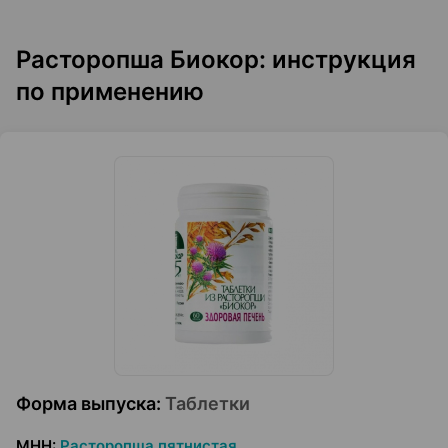
Расторопша Биокор: инструкция
по применению
Форма выпуска
:
Таблетки
МНН
:
Расторопша пятнистая