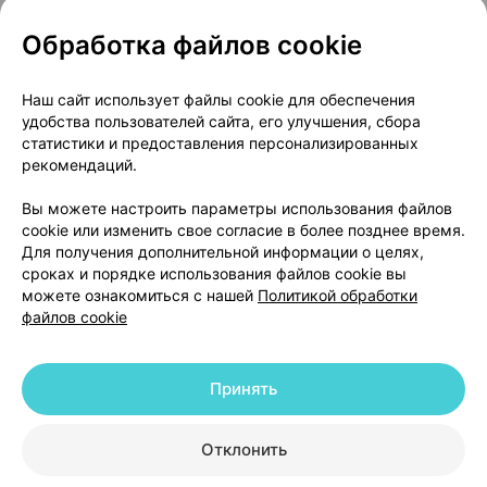
Обработка файлов cookie
О проекте
Новости проекта
Наш сайт использует файлы cookie для обеспечения
удобства пользователей сайта, его улучшения, сбора
Размещение рекламы
Медицинский маркетинг
статистики и предоставления персонализированных
Публичный договор
Доставка
рекомендаций.
Пользовательское соглашение
Вы можете настроить параметры использования файлов
Способы оплаты
Вакансии
Партнеры
cookie или изменить свое согласие в более позднее время.
Написать руководителю 103.by
Для получения дополнительной информации о целях,
сроках и порядке использования файлов cookie вы
Написать в поддержку
можете ознакомиться с нашей
Политикой обработки
Персональные настройки Cookie
файлов cookie
Обработка персональных данных
Принять
© 2026 ООО «Артокс Лаб», УНП 191700409 | 220012, Республика Беларусь,
г. Минск, улица Толбухина, 2, пом. 16 | help@103.by
|
Служба поддержки
+375 291212755
Отклонить