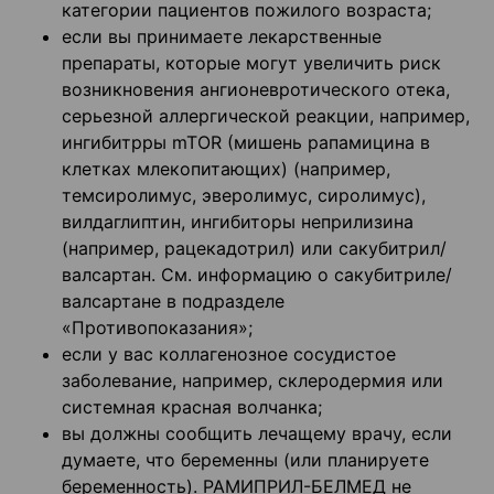
категории пациентов пожилого возраста;
если вы принимаете лекарственные
препараты, которые могут увеличить риск
возникновения ангионевротического отека,
серьезной аллергической реакции, например,
ингибитрры mTOR (мишень рапамицина в
клетках млекопитающих) (например,
темсиролимус, эверолимус, сиролимус),
вилдаглиптин, ингибиторы неприлизина
(например, рацекадотрил) или сакубитрил/
валсартан. См. информацию о сакубитриле/
валсартане в подразделе
«Противопоказания»;
если у вас коллагенозное сосудистое
заболевание, например, склеродермия или
системная красная волчанка;
вы должны сообщить лечащему врачу, если
думаете, что беременны (или планируете
беременность). РАМИПРИЛ-БЕЛМЕД не