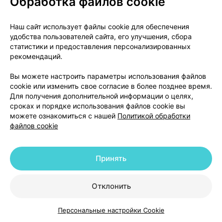
Обработка файлов cookie
· кожная сыпь с припухлостями или без них;
· боль в груди;
Наш сайт использует файлы cookie для обеспечения
· судороги или боль в мышцах;
удобства пользователей сайта, его улучшения, сбора
· повышенный уровень калия в крови.
статистики и предоставления персонализированных
рекомендаций.
Нечасто
(могут возникать не более чем у 1
человека из 100):
Вы можете настроить параметры использования файлов
cookie или изменить свое согласие в более позднее время.
• проблемы с равновесием
Для получения дополнительной информации о целях,
сроках и порядке использования файлов cookie вы
(головокружение);
можете ознакомиться с нашей
Политикой обработки
• зуд и необычная чувствительность
файлов cookie
кожи, например, онемение, покалывание, жжение
или ощущение «мурашек» на коже (парестезия);
• потеря или изменение вкусовых
Принять
ощущений;
• проблемы со сном;
Отклонить
• депрессия (длительно и постоянно
сниженное настроение), беспокойство,
Персональные настройки Cookie
нервозность или тревожность, большая, чем
Каталог
Корзина
Избранное
Профиль