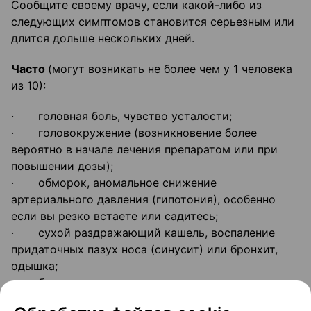
Сообщите своему врачу, если какой-либо из
следующих симптомов становится серьезным или
длится дольше нескольких дней.
Часто
(могут возникать не более чем у 1 человека
из 10):
· головная боль, чувство усталости;
· головокружение (возникновение более
вероятно в начале лечения препаратом или при
повышении дозы);
· обморок, аномальное снижение
артериального давления (гипотония), особенно
если вы резко встаете или садитесь;
· сухой раздражающий кашель, воспаление
придаточных пазух носа (синусит) или бронхит,
одышка;
· боль в желудке или кишечнике, диарея,
нарушение пищеварения, тошнота или рвота;