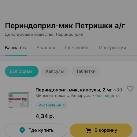
Периндоприл-мик Петришки а/г
Действующее вещество
:
Периндоприл
Варианты
Аналоги
Где купить
Инструкция
Все формы
Капсулы
Таблетки
Периндоприл-мик, капсулы
,
2 мг
×
30
Минскинтеркапс
, Беларусь
•
без рецепта
Инструкция
4,34 р.
Где купить
В корзину