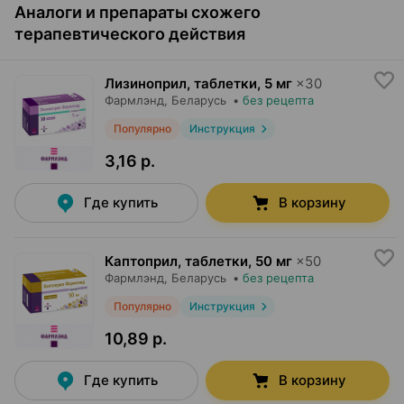
Аналоги и препараты схожего
терапевтического действия
Лизиноприл, таблетки
,
5 мг
×
30
Фармлэнд
, Беларусь
•
без рецепта
Популярно
Инструкция
3,16 р.
Где купить
В корзину
Каптоприл, таблетки
,
50 мг
×
50
Фармлэнд
, Беларусь
•
без рецепта
Популярно
Инструкция
10,89 р.
Где купить
В корзину