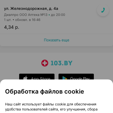
ул. Железнодорожная, д. 4а
Диалпро ООО Аптека №13
до 20:00
1 шт.
обновл. в 16:46
4,34 р.
Показать еще
Обработка файлов cookie
О проекте
Новости проекта
Наш сайт использует файлы cookie для обеспечения
удобства пользователей сайта, его улучшения, сбора
Размещение рекламы
Медицинский маркетинг