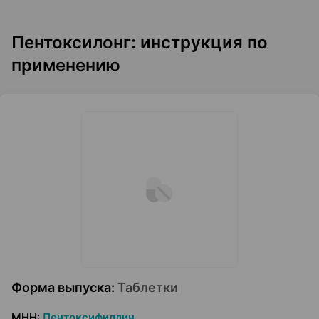
Пентоксилонг: инструкция по
применению
Форма выпуска
:
Таблетки
МНН
:
Пентоксифиллин