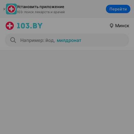
Установить приложение
Перейти
103: поиск лекарств и врачей
Минск
Например: йод
,
милдронат