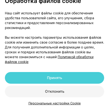
Обработка файлов cookie
Пентоксилонг, таблетки
,
400 мг
×
20
Наш сайт использует файлы cookie для обеспечения
пролонгированного действия покрытые
удобства пользователей сайта, его улучшения, сбора
оболочкой,
Академфарм
, Беларусь
статистики и предоставления персонализированных
•
без рецепта
рекомендаций.
Инструкция
Вы можете настроить параметры использования файлов
17,22 — 23,69 р.
cookie или изменить свое согласие в более позднее время.
Для получения дополнительной информации о целях,
сроках и порядке использования файлов cookie вы
Где купить
В корзину
можете ознакомиться с нашей
Политикой обработки
файлов cookie
Аналоги
Принять
Вазонит, таблетки
,
600 мг
×
20
Отклонить
пролонгированного действия покрытые
пленочной оболочкой,
Ланнахер
Хайльмиттель
, Австрия
•
без рецепта
Персональные настройки Cookie
Каталог
Корзина
Избранное
Профиль
Инструкция