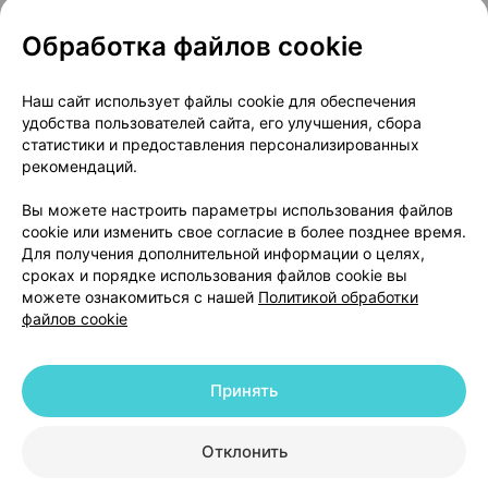
Обработка файлов cookie
О проекте
Новости проекта
Наш сайт использует файлы cookie для обеспечения
удобства пользователей сайта, его улучшения, сбора
Размещение рекламы
Медицинский маркетинг
статистики и предоставления персонализированных
Публичный договор
Доставка
рекомендаций.
Пользовательское соглашение
Вы можете настроить параметры использования файлов
Способы оплаты
Вакансии
Партнеры
cookie или изменить свое согласие в более позднее время.
Написать руководителю 103.by
Для получения дополнительной информации о целях,
сроках и порядке использования файлов cookie вы
Написать в поддержку
можете ознакомиться с нашей
Политикой обработки
Персональные настройки Cookie
файлов cookie
Обработка персональных данных
Принять
© 2026 ООО «Артокс Лаб», УНП 191700409 | 220012, Республика Беларусь,
г. Минск, улица Толбухина, 2, пом. 16 | help@103.by
|
Служба поддержки
+375 291212755
Отклонить