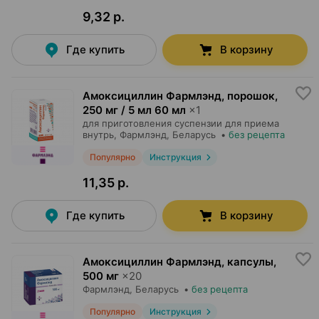
9,32 р.
Где купить
В корзину
Амоксициллин Фармлэнд, порошок
,
250 мг / 5 мл 60 мл
×
1
для приготовления суспензии для приема
внутрь,
Фармлэнд
, Беларусь
•
без рецепта
Популярно
Инструкция
11,35 р.
Где купить
В корзину
Амоксициллин Фармлэнд, капсулы
,
500 мг
×
20
Фармлэнд
, Беларусь
•
без рецепта
Популярно
Инструкция