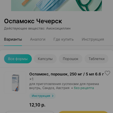
Оспамокс Чечерск
Действующее вещество
:
Амоксициллин
Варианты
Аналоги
Где купить
Инструкция
Все формы
Капсулы
Порошок
Таблетки
Оспамокс, порошок
,
250 мг / 5 мл 6.6 г
×
1
для приготовления суспензии для приема
внутрь,
Сандоз
, Австрия
•
без рецепта
Инструкция
12,10 р.