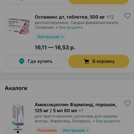
Оспамокс дт, таблетки
,
500 мг
×
12
диспергируемые,
Сандоз фармасьютикалз
,
Словения
•
без рецепта
Инструкция
16,11 — 16,53 р.
Где купить
В корзину
Аналоги
Амоксициллин Фармлэнд, порошок
,
125 мг / 5 мл 60 мл
×
1
для приготовления суспензии для приема
внутрь,
Фармлэнд
, Беларусь
•
без рецепта
Популярно
Инструкция