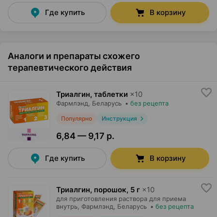
Где купить
В корзину
Аналоги и препараты схожего
терапевтического действия
Триалгин, таблетки
×
10
Фармлэнд
, Беларусь
•
без рецепта
Популярно
Инструкция
6,84 — 9,17 р.
Где купить
В корзину
Триалгин, порошок
,
5 г
×
10
для приготовления раствора для приема
внутрь,
Фармлэнд
, Беларусь
•
без рецепта