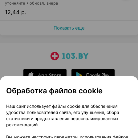
уточняйте
обновл. вчера
12,44 р.
Показать еще
Обработка файлов cookie
О проекте
Новости проекта
Наш сайт использует файлы cookie для обеспечения
удобства пользователей сайта, его улучшения, сбора
Размещение рекламы
Медицинский маркетинг
статистики и предоставления персонализированных
Публичный договор
Доставка
рекомендаций.
Пользовательское соглашение
Вы можете настроить параметры использования файлов