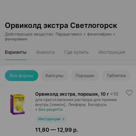
Орвиколд экстра Светлогорск
Действующее вещество
:
Парацетамол + фенилэфрин +
фенирамин
Варианты
Аналоги
Где купить
Инструкция
Все формы
Капсулы
Порошок
Таблетки
Орвиколд экстра, порошок
,
10 г
×
10
для приготовления раствора для приема
внутрь [лимон],
Лекфарм
, Беларусь
•
без рецепта
Инструкция
11,80 — 12,99 р.