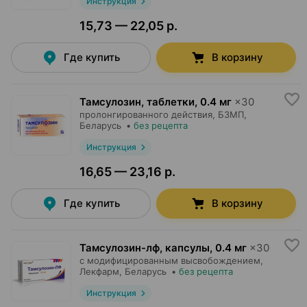
Инструкция
15,73 — 22,05 р.
Где купить
В корзину
Тамсулозин, таблетки
,
0.4 мг
×
30
пролонгированного действия,
БЗМП
,
Беларусь
•
без рецепта
Инструкция
16,65 — 23,16 р.
Где купить
В корзину
Тамсулозин-лф, капсулы
,
0.4 мг
×
30
с модифицированным высвобождением,
Лекфарм
, Беларусь
•
без рецепта
Инструкция