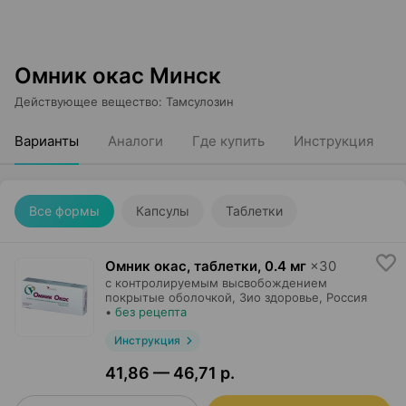
Омник окас Минск
Действующее вещество
:
Тамсулозин
Варианты
Аналоги
Где купить
Инструкция
Все формы
Капсулы
Таблетки
Омник окас, таблетки
,
0.4 мг
×
30
с контролируемым высвобождением
покрытые оболочкой,
Зио здоровье
, Россия
•
без рецепта
Инструкция
41,86 — 46,71 р.