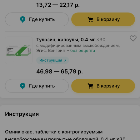
13,72 — 22,17 р.
Где купить
В корзину
Тулозин, капсулы
,
0.4 мг
×
30
с модифицированным высвобождением,
Эгис
, Венгрия
•
без рецепта
Инструкция
46,98 — 65,79 р.
Где купить
В корзину
Инструкция
Омник окас, таблетки с контролируемым
высвобождением покрытые оболочкой, 0.4 мг ×30,