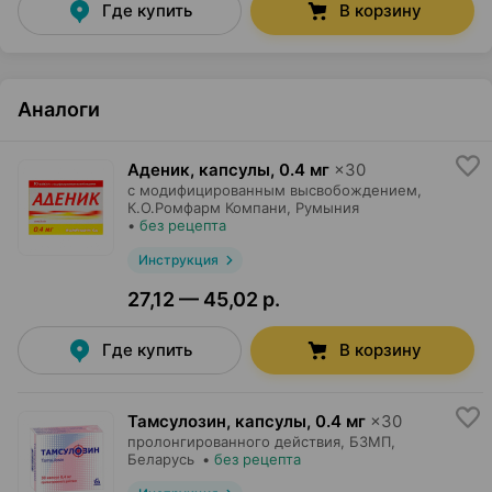
Где купить
В корзину
Аналоги
Аденик, капсулы
,
0.4 мг
×
30
с модифицированным высвобождением,
К.О.Ромфарм Компани
, Румыния
•
без рецепта
Инструкция
27,12 — 45,02 р.
Где купить
В корзину
Тамсулозин, капсулы
,
0.4 мг
×
30
пролонгированного действия,
БЗМП
,
Беларусь
•
без рецепта