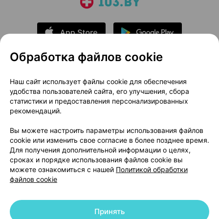
Обработка файлов cookie
О проекте
Новости проекта
Наш сайт использует файлы cookie для обеспечения
удобства пользователей сайта, его улучшения, сбора
Размещение рекламы
Медицинский маркетинг
статистики и предоставления персонализированных
Публичный договор
Доставка
рекомендаций.
Пользовательское соглашение
Вы можете настроить параметры использования файлов
Способы оплаты
Вакансии
Партнеры
cookie или изменить свое согласие в более позднее время.
Написать руководителю 103.by
Для получения дополнительной информации о целях,
сроках и порядке использования файлов cookie вы
Написать в поддержку
можете ознакомиться с нашей
Политикой обработки
Персональные настройки Cookie
файлов cookie
Обработка персональных данных
Принять