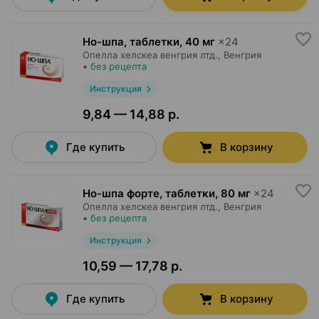
Но-шпа, таблетки
,
40 мг
×
24
Опелла хелскеа венгрия лтд.
, Венгрия
•
без рецепта
Инструкция
9,84 — 14,88 р.
Где купить
В корзину
Но-шпа форте, таблетки
,
80 мг
×
24
Опелла хелскеа венгрия лтд.
, Венгрия
•
без рецепта
Инструкция
10,59 — 17,78 р.
Где купить
В корзину