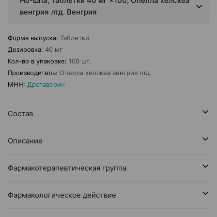
Но-шпа, таблетки 40 мг ×100, Опелла хелскеа
венгрия лтд. Венгрия
Форма выпуска
:
Таблетки
Дозировка
:
40 мг
Кол-во в упаковке
:
100 шт.
Производитель
:
Опелла хелскеа венгрия лтд.
МНН
:
Дротаверин
Состав
Описание
Фармакотерапевтическая группа
Фармакологическое действие