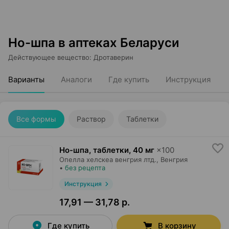
Но-шпа в аптеках Беларуси
Действующее вещество
:
Дротаверин
Варианты
Аналоги
Где купить
Инструкция
Все формы
Раствор
Таблетки
Но-шпа, таблетки
,
40 мг
×
100
Опелла хелскеа венгрия лтд.
, Венгрия
•
без рецепта
Инструкция
17,91 — 31,78 р.
Где купить
В корзину