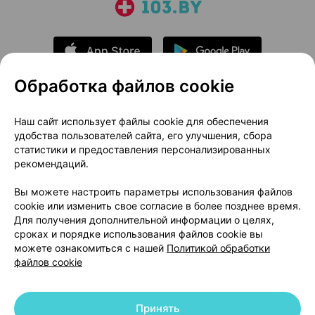
Обработка файлов cookie
О проекте
Новости проекта
Наш сайт использует файлы cookie для обеспечения
удобства пользователей сайта, его улучшения, сбора
Размещение рекламы
Медицинский маркетинг
статистики и предоставления персонализированных
Публичный договор
Доставка
рекомендаций.
Пользовательское соглашение
Вы можете настроить параметры использования файлов
Способы оплаты
Вакансии
Партнеры
cookie или изменить свое согласие в более позднее время.
Написать руководителю 103.by
Для получения дополнительной информации о целях,
сроках и порядке использования файлов cookie вы
Написать в поддержку
можете ознакомиться с нашей
Политикой обработки
Персональные настройки Cookie
файлов cookie
Обработка персональных данных
Принять