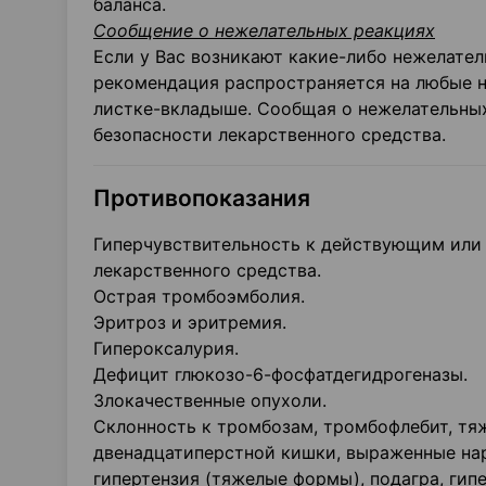
баланса.
Сообщение о нежелательных реакциях
Если у Вас возникают какие-либо нежелате
рекомендация распространяется на любые н
листке-вкладыше. Сообщая о нежелательных
безопасности лекарственного средства.
Противопоказания
Гиперчувствительность к действующим или 
лекарственного средства.
Острая тромбоэмболия.
Эритроз и эритремия.
Гипероксалурия.
Дефицит глюкозо-6-фосфатдегидрогеназы.
Злокачественные опухоли.
Склонность к тромбозам, тромбофлебит, тяж
двенадцатиперстной кишки, выраженные нар
гипертензия (тяжелые формы), подагра, гип