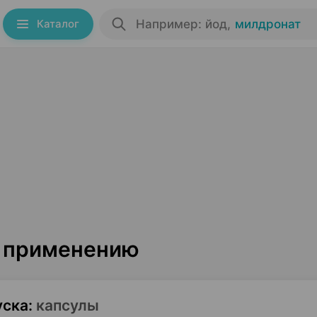
Каталог
Например: йод
,
милдронат
о применению
уска
:
капсулы