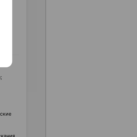
я
я
е
сации
;
еские
скания.