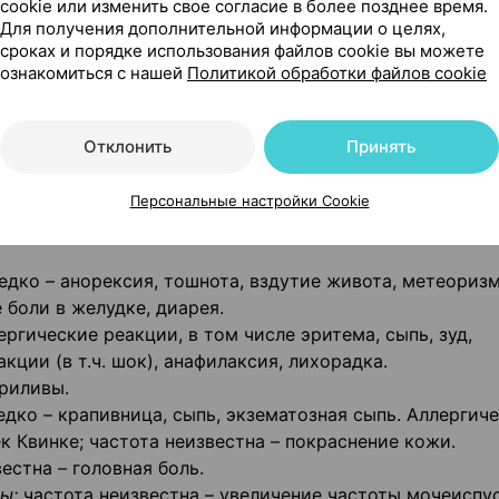
cookie или изменить свое согласие в более позднее время.
е двух недель на фоне лечения или в случае ухудшени
Для получения дополнительной информации о целях,
сроках и порядке использования файлов cookie вы можете
капсулу как можно скорее, пока не приблизилось врем
ознакомиться с нашей
Политикой обработки файлов cookie
я приема следующей дозы лекарственного средства, н
ивать дозировку лекарственного средства для компен
во применяется согласно рекомендованному режиму
Отклонить
Принять
Персональные настройки Cookie
едко – анорексия, тошнота, вздутие живота, метеоризм
 боли в желудке, диарея.
ергические реакции, в том числе эритема, сыпь, зуд,
ции (в т.ч. шок), анафилаксия, лихорадка.
приливы.
дко – крапивница, сыпь, экзематозная сыпь. Аллергич
 Квинке; частота неизвестна – покраснение кожи.
естна – головная боль.
ы:
частота неизвестна – увеличение частоты мочеиспу