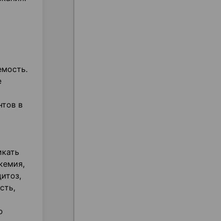
емость.
е
нтов в
икать
кемия,
итоз,
сть,
о