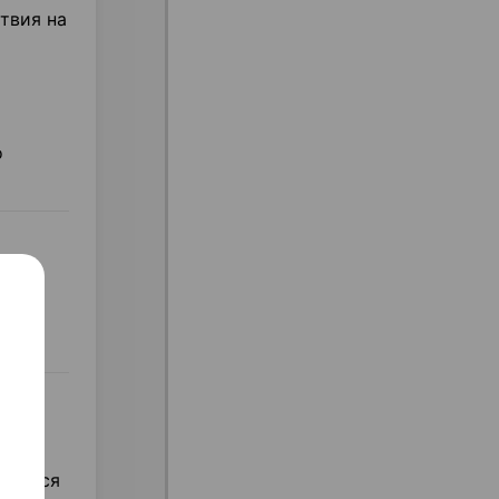
твия на
о
инов
ляется