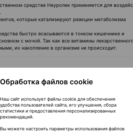
рственном средстве Неуролек применяется для воздейс
.
ментов, которые катализируют реакции метаболизма
редства быстро всасываются в тонком кишечнике и
сновном с мочой. Так как все витамины лекарственног
ыми, их накопление в организме не происходит.
 расстройств, вызванных доказанным дефицитом витам
Обработка файлов cookie
путем коррекции питания.
Наш сайт использует файлы cookie для обеспечения
удобства пользователей сайта, его улучшения, сбора
статистики и предоставления персонализированных
рекомендаций.
нь во время или после еды, не разжевывая, запивая
комнатной температуры). Длительность приема опреде
Вы можете настроить параметры использования файлов