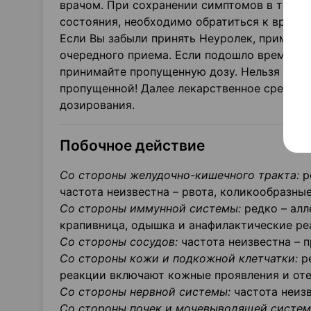
врачом. При сохранении симптомов в течени
состояния, необходимо обратиться к врачу.
Если Вы забыли принять Неуролек, примите 
очередного приема. Если подошло время дл
принимайте пропущенную дозу. Нельзя удва
пропущенной! Далее лекарственное средст
дозирования.
Побочное действие
Со стороны желудочно-кишечного тракта:
р
частота неизвестна – рвота, коликообразные
Со стороны иммунной системы:
редко – алл
крапивница, одышка и анафилактические реак
Со стороны сосудов:
частота неизвестна – 
Со стороны кожи и подкожной клетчатки:
ре
реакции включают кожные проявления и отек
Со стороны нервной системы:
частота неизв
Со стороны почек и мочевыводящей систем