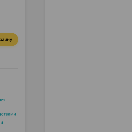
орзину
ния
дствами
ми