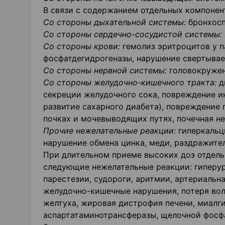
В связи с содержанием отдельных компоне
Со стороны дыхательной системы:
бронхосп
Со стороны сердечно-сосудистой системы:
Со стороны крови:
гемолиз эритроцитов у п
фосфатдегидрогеназы, нарушение свертывае
Со стороны нервной системы:
головокружен
Со стороны желудочно-кишечного тракта:
д
секреции желудочного сока, повреждение и
развитие сахарного диабета), повреждение 
почках и мочевыводящих путях, почечная не
Прочие нежелательные реакции:
гиперкальц
нарушение обмена цинка, меди, раздражител
При длительном приеме высоких доз отдель
следующие нежелательные реакции: гиперур
парестезии, судороги, аритмии, артериальн
желудочно-кишечные нарушения, потеря воло
желтуха, жировая дистрофия печени, миалг
аспартатаминотрансферазы, щелочной фосфа