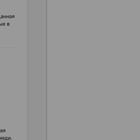
Данная
ые в
ная
меди,