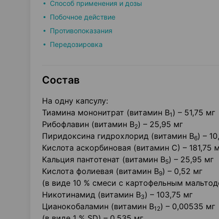
Способ применения и дозы
Побочное действие
Противопоказания
Передозировка
Состав
На одну капсулу:
Тиамина мононитрат (витамин В
) – 51,75 мг
1
Рибофлавин (витамин В
) – 25,95 мг
2
Пиридоксина гидрохлорид (витамин В
) – 1
6
Кислота аскорбиновая (витамин С) – 181,75 
Кальция пантотенат (витамин В
) – 25,95 мг
5
Кислота фолиевая (витамин В
) – 0,52 мг
9
(в виде 10 % смеси с картофельным мальтод
Никотинамид (витамин В
) – 103,75 мг
3
Цианокобаламин (витамин B
) – 0,00535 мг
12
(в виде 1 % SD) – 0,535 мг