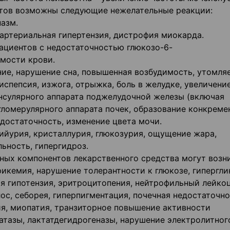
нтов возможны следующие нежелательные реакции:
азм.
артериальная гипертензия, дистрофия миокарда.
ациентов с недостаточностью глюкозо-6-
мости крови.
ие, нарушение сна, повышенная возбудимость, утомля
испепсия, изжога, отрыжка, боль в желудке, увеличени
нсулярного аппарата поджелудочной железы (включая
гломерулярного аппарата почек, образование конкреме
достаточность, изменение цвета мочи.
ийурия, кристаллурия, глюкозурия, ощущение жара,
ьность, гипергидроз.
ных компонентов лекарственного средства могут возн
икемия, нарушение толерантности к глюкозе, гипергли
ая гипотензия, эритроцитопения, нейтрофильный лейкоц
с, себорея, гиперпигментация, почечная недостаточно
ия, миопатия, транзиторное повышение активности
тазы, лактатдегидрогеназы, нарушение электролитног