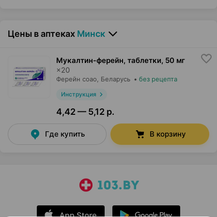
Цены в аптеках
Минск
Мукалтин-ферейн, таблетки
,
50 мг
×
20
Ферейн соао
, Беларусь
•
без рецепта
Инструкция
4,42 — 5,12 р.
Где купить
В корзину