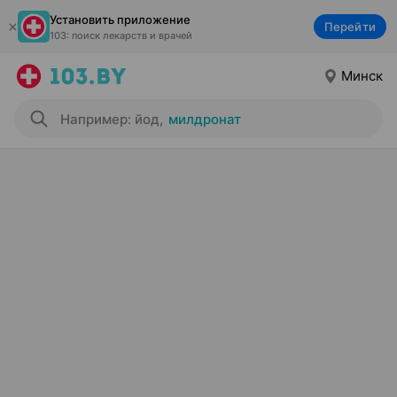
Установить приложение
Перейти
103: поиск лекарств и врачей
Минск
Например: йод
,
милдронат