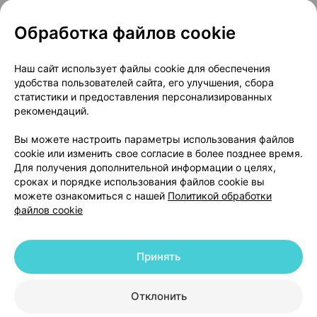
Обработка файлов cookie
О проекте
Новости проекта
Наш сайт использует файлы cookie для обеспечения
удобства пользователей сайта, его улучшения, сбора
Размещение рекламы
Медицинский маркетинг
статистики и предоставления персонализированных
Публичный договор
Доставка
рекомендаций.
Пользовательское соглашение
Вы можете настроить параметры использования файлов
Способы оплаты
Вакансии
Партнеры
cookie или изменить свое согласие в более позднее время.
Написать руководителю 103.by
Для получения дополнительной информации о целях,
сроках и порядке использования файлов cookie вы
Написать в поддержку
можете ознакомиться с нашей
Политикой обработки
Персональные настройки Cookie
файлов cookie
Обработка персональных данных
Принять
© 2026 ООО «Артокс Лаб», УНП 191700409 | 220012, Республика Беларусь,
г. Минск, улица Толбухина, 2, пом. 16 | help@103.by
|
Служба поддержки
+375 291212755
Отклонить