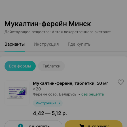
Мукалтин-ферейн Минск
Действующее вещество
:
Алтея лекарственного экстракт
Варианты
Инструкция
Где купить
Все формы
Таблетки
Мукалтин-ферейн, таблетки
,
50 мг
×
20
Ферейн соао
, Беларусь
•
без рецепта
Инструкция
4,42 — 5,12 р.
Где купить
В корзину