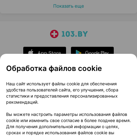
Показать еще
Обработка файлов cookie
О проекте
Новости проекта
Наш сайт использует файлы cookie для обеспечения
удобства пользователей сайта, его улучшения, сбора
Размещение рекламы
Медицинский маркетинг
статистики и предоставления персонализированных
Публичный договор
Доставка
рекомендаций.
Пользовательское соглашение
Вы можете настроить параметры использования файлов
Способы оплаты
Вакансии
Партнеры
cookie или изменить свое согласие в более позднее время.
Написать руководителю 103.by
Для получения дополнительной информации о целях,
сроках и порядке использования файлов cookie вы
Написать в поддержку