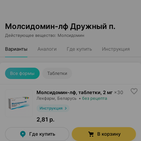
Молсидомин-лф Дружный п.
Действующее вещество
:
Молсидомин
Варианты
Аналоги
Где купить
Инструкция
Все формы
Таблетки
Молсидомин-лф, таблетки
,
2 мг
×
30
Лекфарм
, Беларусь
•
без рецепта
Инструкция
2,81 р.
Где купить
В корзину