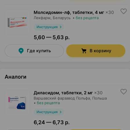
Молсидомин-лф, таблетки
,
4 мг
×
30
Лекфарм
, Беларусь
•
без рецепта
Инструкция
5,60 — 5,63 р.
Где купить
В корзину
Аналоги
Диласидом, таблетки
,
2 мг
×
30
Варшавский фарзавод Польфа
, Польша
•
без рецепта
Инструкция
6,24 — 6,73 р.