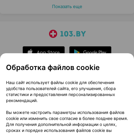
Показать еще
Обработка файлов cookie
О проекте
Новости проекта
Наш сайт использует файлы cookie для обеспечения
удобства пользователей сайта, его улучшения, сбора
Размещение рекламы
Медицинский маркетинг
статистики и предоставления персонализированных
Публичный договор
Доставка
рекомендаций.
Пользовательское соглашение
Вы можете настроить параметры использования файлов
Способы оплаты
Вакансии
Партнеры
cookie или изменить свое согласие в более позднее время.
Написать руководителю 103.by
Для получения дополнительной информации о целях,
сроках и порядке использования файлов cookie вы
Написать в поддержку