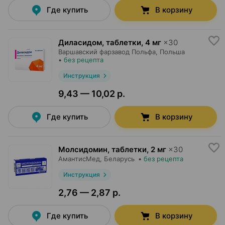
Где купить
В корзину
Диласидом, таблетки
,
4 мг
×
30
Варшавский фарзавод Польфа
, Польша
•
без рецепта
Инструкция
9,43 — 10,02 р.
Где купить
В корзину
Молсидомин, таблетки
,
2 мг
×
30
АмантисМед
, Беларусь
•
без рецепта
Инструкция
2,76 — 2,87 р.
Где купить
В корзину