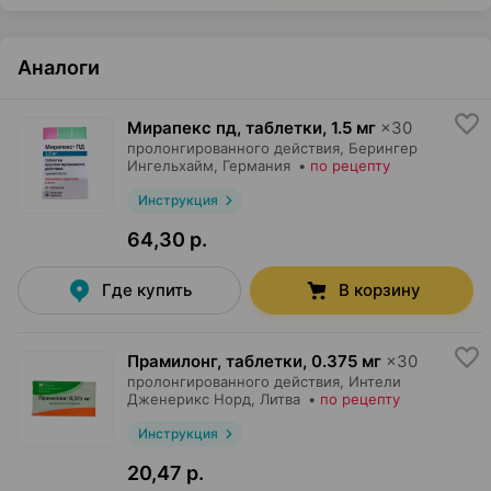
Аналоги
Мирапекс пд, таблетки
,
1.5 мг
×
30
пролонгированного действия,
Берингер
Ингельхайм
, Германия
•
по рецепту
Инструкция
64,30 р.
Где купить
В корзину
Прамилонг, таблетки
,
0.375 мг
×
30
пролонгированного действия,
Интели
Дженерикс Норд
, Литва
•
по рецепту
Инструкция
20,47 р.