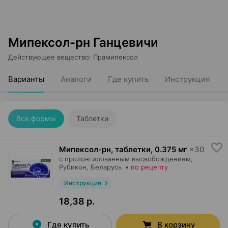
Мипексол-рн Ганцевичи
Действующее вещество
:
Прамипексол
Варианты
Аналоги
Где купить
Инструкция
Все формы
Таблетки
Мипексол-рн, таблетки
,
0.375 мг
×
30
с пролонгированным высвобождением,
Рубикон
, Беларусь
•
по рецепту
Инструкция
18,38 р.
Где купить
В корзину