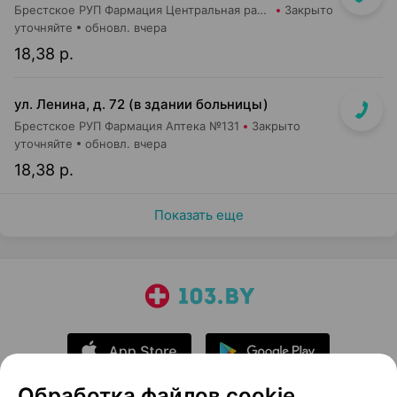
Брестское РУП Фармация Центральная районная аптека №83
Закрыто
уточняйте
обновл. вчера
18,38 р.
ул. Ленина, д. 72 (в здании больницы)
Брестское РУП Фармация Аптека №131
Закрыто
уточняйте
обновл. вчера
18,38 р.
Показать еще
Обработка файлов cookie