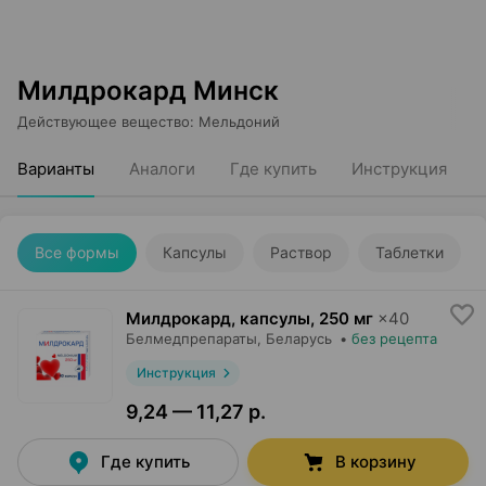
Милдрокард Минск
Действующее вещество
:
Мельдоний
Варианты
Аналоги
Где купить
Инструкция
Все формы
Капсулы
Раствор
Таблетки
Милдрокард, капсулы
,
250 мг
×
40
Белмедпрепараты
, Беларусь
•
без рецепта
Инструкция
9,24 — 11,27 р.
Где купить
В корзину