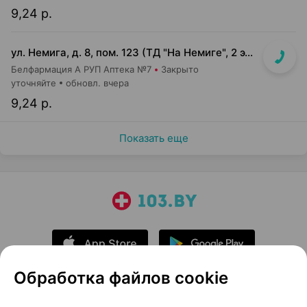
9,24 р.
ул. Немига, д. 8, пом. 123 (ТД "На Немиге", 2 этаж)
Белфармация А РУП Аптека №7
Закрыто
уточняйте
обновл. вчера
9,24 р.
Показать еще
Обработка файлов cookie