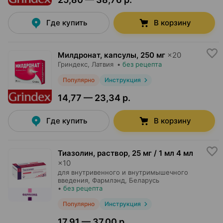
Где купить
В корзину
Милдронат, капсулы
,
250 мг
×
20
Гриндекс
, Латвия
•
без рецепта
Популярно
Инструкция
14,77 — 23,34 р.
Где купить
В корзину
Тиазолин, раствор
,
25 мг / 1 мл 4 мл
×
10
для внутривенного и внутримышечного
введения,
Фармлэнд
, Беларусь
•
без рецепта
Популярно
Инструкция
17,91 — 37,00 р.