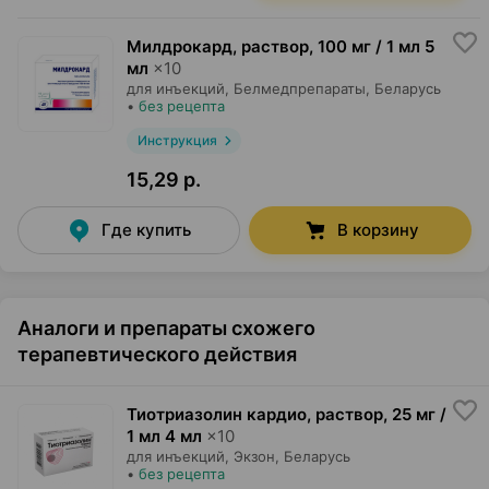
Милдрокард, раствор
,
100 мг / 1 мл 5
мл
×
10
для инъекций,
Белмедпрепараты
, Беларусь
•
без рецепта
Инструкция
15,29 р.
Где купить
В корзину
Аналоги и препараты схожего
терапевтического действия
Тиотриазолин кардио, раствор
,
25 мг /
1 мл 4 мл
×
10
для инъекций,
Экзон
, Беларусь
•
без рецепта