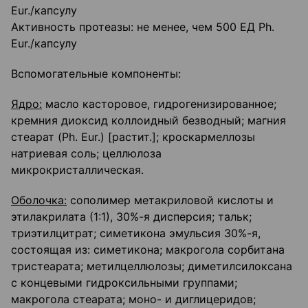
Eur./капсулу
Активность протеазы: не менее, чем 500 ЕД Ph.
Eur./капсулу
Вспомогательные компоненты:
Ядро:
масло касторовое, гидрогенизированное;
кремния диоксид коллоидный безводный; магния
стеарат (Ph. Eur.) [растит.]; кроскармеллозы
натриевая соль; целлюлоза
микрокристаллическая.
Оболочка:
сополимер метакриловой кислоты и
этилакрилата (1:1), 30%-я дисперсия; тальк;
триэтилцитрат; симетикона эмульсия 30%-я,
состоящая из: симетикона; макрогола сорбитана
тристеарата; метилцеллюлозы; диметилсилоксана
с концевыми гидроксильными группами;
макрогола стеарата; моно- и диглицеридов;