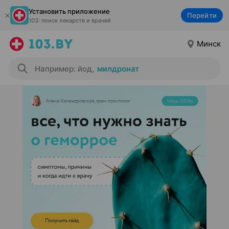
Установить приложение
Перейти
103: поиск лекарств и врачей
Минск
Например: йод
,
милдронат