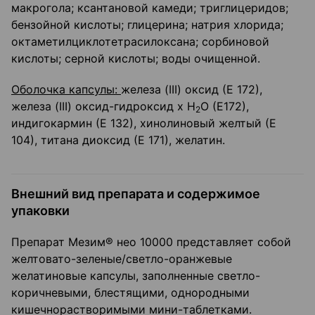
макрогола; ксантановой камеди; триглицеридов;
бензойной кислоты; глицерина; натрия хлорида;
октаметилциклотетрасилоксана; сорбиновой
кислоты; серной кислоты; воды очищенной.
Оболочка капсулы:
железа (III) оксид (Е 172),
железа (III) оксид-гидроксид х Н
О (Е172),
2
индигокармин (Е 132), хинолиновый желтый (Е
104), титана диоксид (Е 171), желатин.
Внешний вид препарата и содержимое
упаковки
Препарат Мезим® нео 10000 представляет собой
желтовато-зеленые/светло-оранжевые
желатиновые капсулы, заполненные светло-
коричневыми, блестящими, однородными
кишечнорастворимыми мини-таблетками.